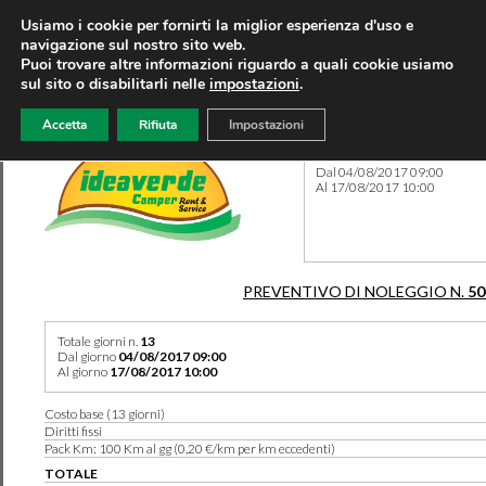
Usiamo i cookie per fornirti la miglior esperienza d'uso e
navigazione sul nostro sito web.
Puoi trovare altre informazioni riguardo a quali cookie usiamo
sul sito o disabilitarli nelle
impostazioni
.
Accetta
Rifiuta
Impostazioni
Preventivo 50472 del 10/08
Dal 04/08/2017 09:00
Al 17/08/2017 10:00
PREVENTIVO DI NOLEGGIO N.
50
Totale giorni n.
13
Dal giorno
04/08/2017 09:00
Al giorno
17/08/2017 10:00
Costo base (13 giorni)
Diritti fissi
Pack Km: 100 Km al gg (0,20 €/km per km eccedenti)
TOTALE