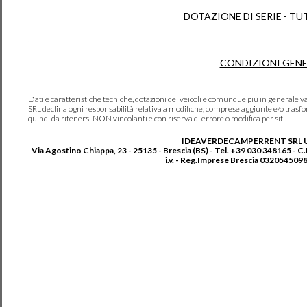
DOTAZIONE DI SERIE - TU
.
CONDIZIONI GENE
Dati e caratteristiche tecniche, dotazioni dei veicoli e comunque più in genera
SRL declina ogni responsabilità relativa a modifiche, comprese aggiunte e/o trasf
quindi da ritenersi NON vincolanti e con riserva di errore o modifica per siti.
IDEAVERDECAMPERRENT SRL 
Via Agostino Chiappa, 23 - 25135 - Brescia (BS) - Tel. +39 030 348165 - C
i.v. - Reg.Imprese Brescia 0320545098