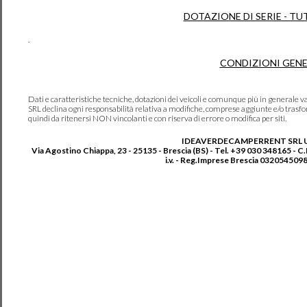
DOTAZIONE DI SERIE - TU
.
CONDIZIONI GENE
Dati e caratteristiche tecniche, dotazioni dei veicoli e comunque più in genera
SRL declina ogni responsabilità relativa a modifiche, comprese aggiunte e/o trasf
quindi da ritenersi NON vincolanti e con riserva di errore o modifica per siti.
IDEAVERDECAMPERRENT SRL 
Via Agostino Chiappa, 23 - 25135 - Brescia (BS) - Tel. +39 030 348165 - C
i.v. - Reg.Imprese Brescia 0320545098