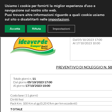
Usiamo i cookie per fornirti la miglior esperienza d'uso e
navigazione sul nostro sito web.
Puoi trovare altre informazioni riguardo a quali cookie usiamo
sul sito o disabilitarli nelle
impostazioni
.
Accetta
Rifiuta
Impostazioni
Preventivo 50471 del 09/08
Dal 05/10/2023 17:00
Al 17/10/2023 10:00
PREVENTIVO DI NOLEGGIO N.
50
Totale giorni n.
11
Dal giorno
05/10/2023 17:00
Al giorno
17/10/2023 10:00
Costo base (11 giorni)
Diritti fissi
Pack Km: 100 Km al gg (0,20 €/km per km eccedenti)
TOTALE