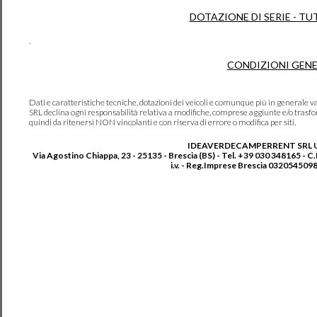
DOTAZIONE DI SERIE - TU
.
CONDIZIONI GENE
Dati e caratteristiche tecniche, dotazioni dei veicoli e comunque più in genera
SRL declina ogni responsabilità relativa a modifiche, comprese aggiunte e/o trasf
quindi da ritenersi NON vincolanti e con riserva di errore o modifica per siti.
IDEAVERDECAMPERRENT SRL 
Via Agostino Chiappa, 23 - 25135 - Brescia (BS) - Tel. +39 030 348165 - C
i.v. - Reg.Imprese Brescia 0320545098