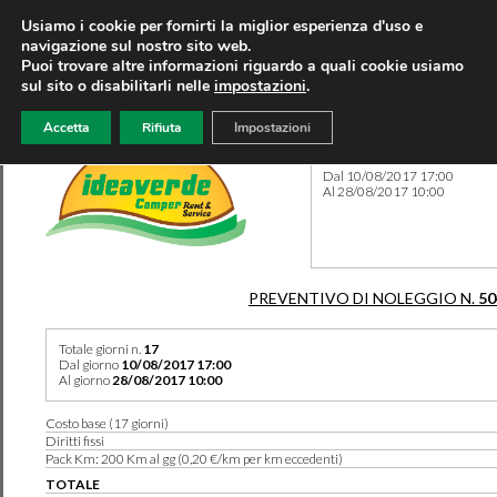
Usiamo i cookie per fornirti la miglior esperienza d'uso e
navigazione sul nostro sito web.
Puoi trovare altre informazioni riguardo a quali cookie usiamo
sul sito o disabilitarli nelle
impostazioni
.
Accetta
Rifiuta
Impostazioni
Preventivo 50470 del 08/08
Dal 10/08/2017 17:00
Al 28/08/2017 10:00
PREVENTIVO DI NOLEGGIO N.
50
Totale giorni n.
17
Dal giorno
10/08/2017 17:00
Al giorno
28/08/2017 10:00
Costo base (17 giorni)
Diritti fissi
Pack Km: 200 Km al gg (0,20 €/km per km eccedenti)
TOTALE