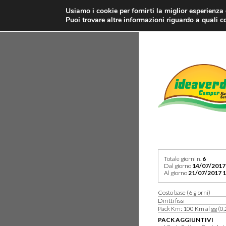
Usiamo i cookie per fornirti la miglior esperienza
Puoi trovare altre informazioni riguardo a quali co
Totale giorni n.
6
Dal giorno
14/07/2017
Al giorno
21/07/2017 1
Costo base (6 giorni)
Diritti fissi
Pack Km: 100 Km al gg (0,
PACK AGGIUNTIVI