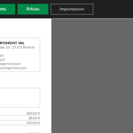
tta
Rifiuta
Impostazioni
PERRENT SRL
ppa, 23 - 25135 Brescia
165
121
mperrent.com
ecamperrent.com
600,00 €
80,00 €
240,00 €