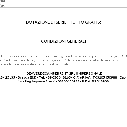
Mini
Maxi
DOTAZIONE DI SERIE - TUTTO GRATIS!
CONDIZIONI GENERALI
niche, dotazioni dei veicoli e comunque più in generale variazioni ai prodotti e tipolo
lità relativa a modifiche, comprese aggiunte e/o trasformazioni realizzate successivament
olanti e con riserva di errore o modifica per siti.
IDEAVERDECAMPERRENT SRL UNIPERSONALE
3 - 25135 - Brescia (BS) - Tel. +39 030 348165 - C.F. e P.IVA IT03205450988 - Capi
i.v. - Reg.Imprese Brescia 03205450988 - R.E.A. BS 513908