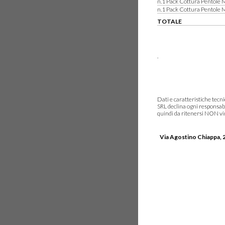
n.1 Pack Cottura Pentole 
n.1 Pack Cottura Pentole 
TOTALE
.
Dati e caratteristiche tec
SRL declina ogni responsabi
quindi da ritenersi NON vinc
Via Agostino Chiappa, 2