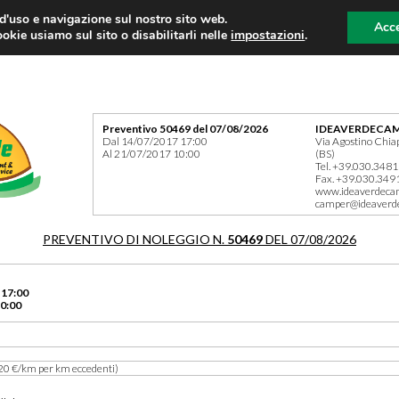
 d'uso e navigazione sul nostro sito web.
Acce
okie usiamo sul sito o disabilitarli nelle
impostazioni
.
Preventivo 50469 del 07/08/2026
IDEAVERDECAM
Dal 14/07/2017 17:00
Via Agostino Chia
Al 21/07/2017 10:00
(BS)
Tel. +39.030.348
Fax. +39.030.349
www.ideaverdeca
camper@ideaverd
PREVENTIVO DI NOLEGGIO N.
50469
DEL 07/08/2026
 17:00
0:00
20 €/km per km eccedenti)