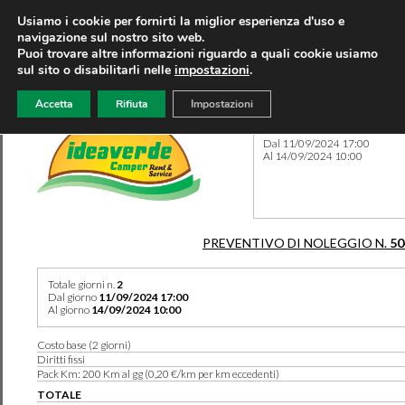
Usiamo i cookie per fornirti la miglior esperienza d'uso e
navigazione sul nostro sito web.
Puoi trovare altre informazioni riguardo a quali cookie usiamo
sul sito o disabilitarli nelle
impostazioni
.
Accetta
Rifiuta
Impostazioni
Preventivo 50469 del 05/08
Dal 11/09/2024 17:00
Al 14/09/2024 10:00
PREVENTIVO DI NOLEGGIO N.
50
Totale giorni n.
2
Dal giorno
11/09/2024 17:00
Al giorno
14/09/2024 10:00
Costo base (2 giorni)
Diritti fissi
Pack Km: 200 Km al gg (0,20 €/km per km eccedenti)
TOTALE