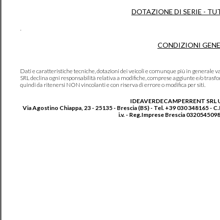
DOTAZIONE DI SERIE - TU
.
CONDIZIONI GENE
Dati e caratteristiche tecniche, dotazioni dei veicoli e comunque più in genera
SRL declina ogni responsabilità relativa a modifiche, comprese aggiunte e/o trasf
quindi da ritenersi NON vincolanti e con riserva di errore o modifica per siti.
IDEAVERDECAMPERRENT SRL 
Via Agostino Chiappa, 23 - 25135 - Brescia (BS) - Tel. +39 030 348165 - C
i.v. - Reg.Imprese Brescia 0320545098