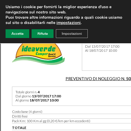
Usiamo i cookie per fornirti la miglior esperienza d'uso e
navigazione sul nostro sito web.
Puoi trovare altre informazioni riguardo a quali cookie usiamo
sul sito o disabilitarli nelle
impostazioni
.
Accetta
Rifiuta
Impostazioni
Preventivo 50466 del 07/12
Dal 13/07/2017 17:00
Al 18/07/2017 10:00
PREVENTIVO DI NOLEGGIO N.
50
Totale giorni n.
4
Dal giorno
13/07/2017 17:00
Al giorno
18/07/2017 10:00
Costo base (4 giorni)
Diritti fissi
Pack Km: 100 Km al gg (0,20 €/km per km eccedenti)
TOTALE