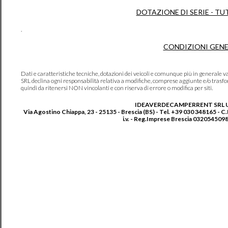
DOTAZIONE DI SERIE - TU
.
CONDIZIONI GENE
Dati e caratteristiche tecniche, dotazioni dei veicoli e comunque più in genera
SRL declina ogni responsabilità relativa a modifiche, comprese aggiunte e/o trasf
quindi da ritenersi NON vincolanti e con riserva di errore o modifica per siti.
IDEAVERDECAMPERRENT SRL 
Via Agostino Chiappa, 23 - 25135 - Brescia (BS) - Tel. +39 030 348165 - C
i.v. - Reg.Imprese Brescia 0320545098