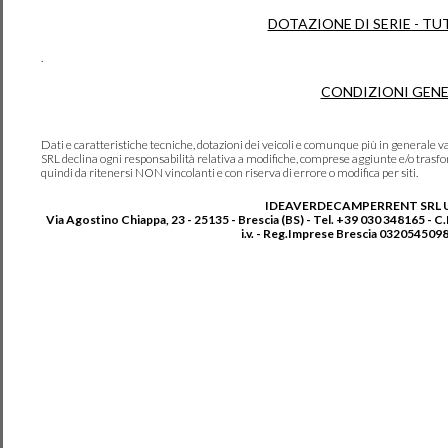
DOTAZIONE DI SERIE - TU
.
CONDIZIONI GENE
Dati e caratteristiche tecniche, dotazioni dei veicoli e comunque più in genera
SRL declina ogni responsabilità relativa a modifiche, comprese aggiunte e/o trasf
quindi da ritenersi NON vincolanti e con riserva di errore o modifica per siti.
IDEAVERDECAMPERRENT SRL 
Via Agostino Chiappa, 23 - 25135 - Brescia (BS) - Tel. +39 030 348165 - C
i.v. - Reg.Imprese Brescia 0320545098