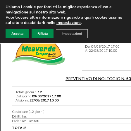
Usiamo i cookie per fornirti la miglior esperienza d'uso e
navigazione sul nostro sito web.
Puoi trovare altre informazioni riguardo a quali cookie usiamo
sul sito o disabilitarli nelle
impostazioni
.
Accetta
Rifiuta
Impostazioni
Preventivo 50465 del 07/12
Dal 09/08/2017 17:00
Al 22/08/2017 10:00
PREVENTIVO DI NOLEGGIO N.
50
Totale giorni n.
12
Dal giorno
09/08/2017 17:00
Al giorno
22/08/2017 10:00
Costo base (12 giorni)
Diritti fissi
Pack Km: Illimitati
TOTALE