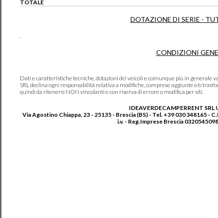
TOTALE
DOTAZIONE DI SERIE - TU
.
CONDIZIONI GENE
Dati e caratteristiche tecniche, dotazioni dei veicoli e comunque più in genera
SRL declina ogni responsabilità relativa a modifiche, comprese aggiunte e/o trasf
quindi da ritenersi NON vincolanti e con riserva di errore o modifica per siti.
IDEAVERDECAMPERRENT SRL 
Via Agostino Chiappa, 23 - 25135 - Brescia (BS) - Tel. +39 030 348165 - C
i.v. - Reg.Imprese Brescia 0320545098