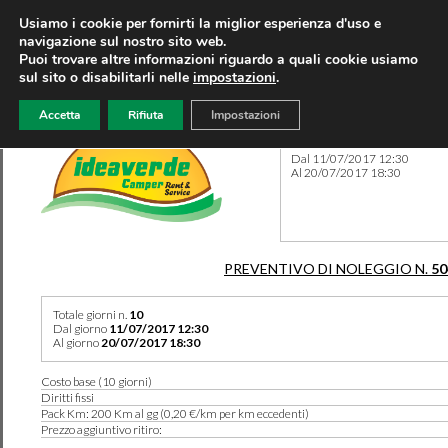
Usiamo i cookie per fornirti la miglior esperienza d'uso e
navigazione sul nostro sito web.
Puoi trovare altre informazioni riguardo a quali cookie usiamo
sul sito o disabilitarli nelle
impostazioni
.
Accetta
Rifiuta
Impostazioni
Preventivo 50463 del 07/11
Dal 11/07/2017 12:30
Al 20/07/2017 18:30
PREVENTIVO DI NOLEGGIO N.
50
Totale giorni n.
10
Dal giorno
11/07/2017 12:30
Al giorno
20/07/2017 18:30
Costo base (10 giorni)
Diritti fissi
Pack Km: 200 Km al gg (0,20 €/km per km eccedenti)
Prezzo aggiuntivo ritiro: