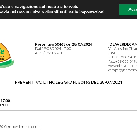
 d'uso e navigazione sul nostro sito web.
Acce
okie usiamo sul sito o disabilitarli nelle
impostazioni
.
Preventivo 50463 del 28/07/2024
IDEAVERDECAM
Dal 09/08/2024 17:00
Via Agostino Chia
Al 31/08/2024 10:00
(BS)
Tel. +39.030.348
Fax. +39.030.349
www.ideaverdeca
camper@ideaverd
PREVENTIVO DI NOLEGGIO N.
50463
DEL 28/07/2024
 17:00
0:00
20 €/km per km eccedenti)