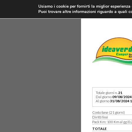
Usiamo i cookie per fornirti la miglior esperienza
Puoi trovare altre informazioni riguardo a quali co
Totale giorni n.
21
Dal giorno
09/08/2024
Al giorno
31/08/2024 1
Costo base (21 giorni)
Diritti fissi
Pack Km: 100 Km al gg (0,
TOTALE