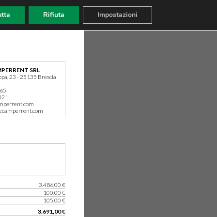
tta
Rifiuta
Impostazioni
PERRENT SRL
ppa, 23 - 25135 Brescia
165
121
mperrent.com
ecamperrent.com
3.486,00 €
100,00 €
105,00 €
3.691,00 €