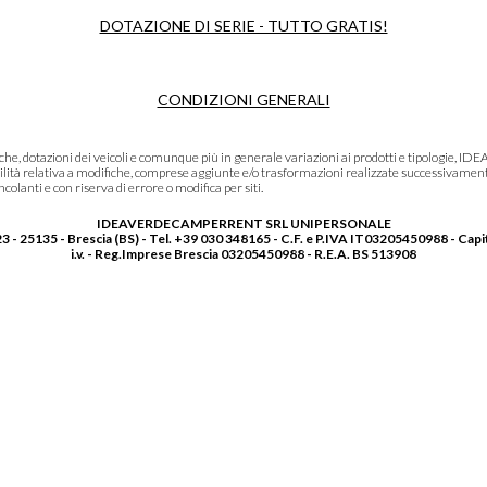
DOTAZIONE DI SERIE - TUTTO GRATIS!
CONDIZIONI GENERALI
niche, dotazioni dei veicoli e comunque più in generale variazioni ai prodotti e tipolo
lità relativa a modifiche, comprese aggiunte e/o trasformazioni realizzate successivament
olanti e con riserva di errore o modifica per siti.
IDEAVERDECAMPERRENT SRL UNIPERSONALE
3 - 25135 - Brescia (BS) - Tel. +39 030 348165 - C.F. e P.IVA IT03205450988 - Capi
i.v. - Reg.Imprese Brescia 03205450988 - R.E.A. BS 513908