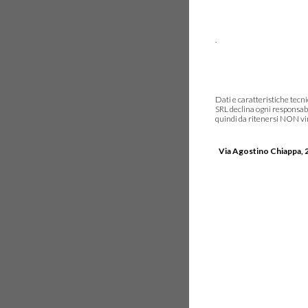
.
Dati e caratteristiche tec
SRL declina ogni responsabi
quindi da ritenersi NON vinc
Via Agostino Chiappa, 2