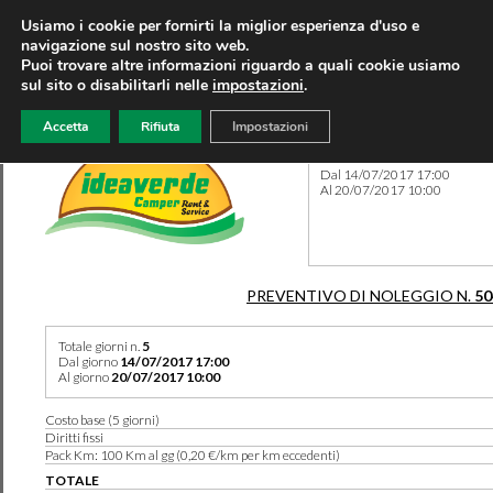
Usiamo i cookie per fornirti la miglior esperienza d'uso e
navigazione sul nostro sito web.
Puoi trovare altre informazioni riguardo a quali cookie usiamo
sul sito o disabilitarli nelle
impostazioni
.
Accetta
Rifiuta
Impostazioni
Preventivo 50461 del 07/11
Dal 14/07/2017 17:00
Al 20/07/2017 10:00
PREVENTIVO DI NOLEGGIO N.
50
Totale giorni n.
5
Dal giorno
14/07/2017 17:00
Al giorno
20/07/2017 10:00
Costo base (5 giorni)
Diritti fissi
Pack Km: 100 Km al gg (0,20 €/km per km eccedenti)
TOTALE