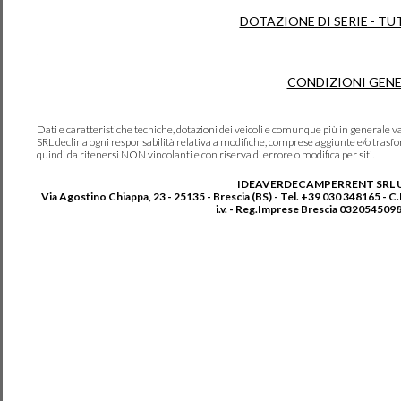
DOTAZIONE DI SERIE - TU
.
CONDIZIONI GENE
Dati e caratteristiche tecniche, dotazioni dei veicoli e comunque più in genera
SRL declina ogni responsabilità relativa a modifiche, comprese aggiunte e/o trasf
quindi da ritenersi NON vincolanti e con riserva di errore o modifica per siti.
IDEAVERDECAMPERRENT SRL 
Via Agostino Chiappa, 23 - 25135 - Brescia (BS) - Tel. +39 030 348165 - C
i.v. - Reg.Imprese Brescia 0320545098