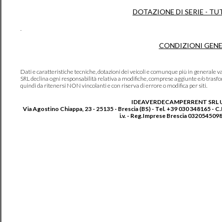
DOTAZIONE DI SERIE - TU
.
CONDIZIONI GENE
Dati e caratteristiche tecniche, dotazioni dei veicoli e comunque più in genera
SRL declina ogni responsabilità relativa a modifiche, comprese aggiunte e/o trasf
quindi da ritenersi NON vincolanti e con riserva di errore o modifica per siti.
IDEAVERDECAMPERRENT SRL 
Via Agostino Chiappa, 23 - 25135 - Brescia (BS) - Tel. +39 030 348165 - C
i.v. - Reg.Imprese Brescia 0320545098