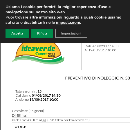
Usiamo i cookie per fornirti la miglior esperienza d'uso e
navigazione sul nostro sito web.
Puoi trovare altre informazioni riguardo a quali cookie usiamo
sul sito o disabilitarli nelle
impostazioni
.
Accetta
Rifiuta
Impostazioni
Preventivo 50460 del 07/10
Dal 04/08/2017 14:30
Al 19/08/2017 10:00
PREVENTIVO DI NOLEGGIO N.
50
Totale giorni n.
15
Dal giorno
04/08/2017 14:30
Al giorno
19/08/2017 10:00
Costo base (15 giorni)
Diritti fissi
Pack Km: 200 Km al gg (0,20 €/km per km eccedenti)
TOTALE