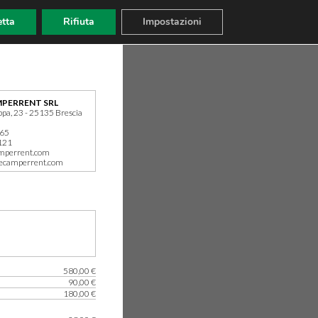
tta
Rifiuta
Impostazioni
PERRENT SRL
ppa, 23 - 25135 Brescia
165
121
mperrent.com
ecamperrent.com
580,00 €
90,00 €
180,00 €