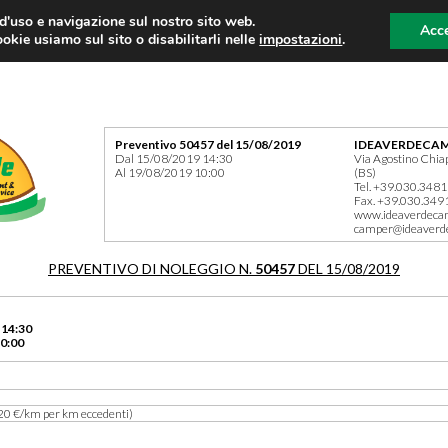
 d'uso e navigazione sul nostro sito web.
Acce
okie usiamo sul sito o disabilitarli nelle
impostazioni
.
Preventivo 50457 del 15/08/2019
IDEAVERDECAM
Dal 15/08/2019 14:30
Via Agostino Chia
Al 19/08/2019 10:00
(BS)
Tel. +39.030.348
Fax. +39.030.349
www.ideaverdeca
camper@ideaverd
PREVENTIVO DI NOLEGGIO N.
50457
DEL 15/08/2019
 14:30
0:00
20 €/km per km eccedenti)