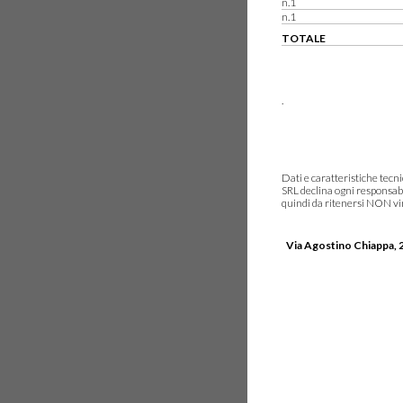
n.1
n.1
TOTALE
.
Dati e caratteristiche tec
SRL declina ogni responsabi
quindi da ritenersi NON vinc
Via Agostino Chiappa, 2