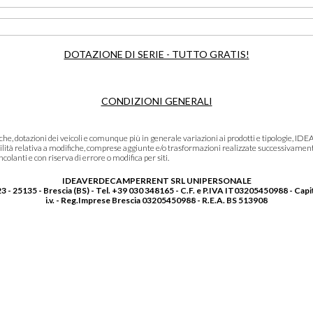
DOTAZIONE DI SERIE - TUTTO GRATIS!
CONDIZIONI GENERALI
niche, dotazioni dei veicoli e comunque più in generale variazioni ai prodotti e tipolo
lità relativa a modifiche, comprese aggiunte e/o trasformazioni realizzate successivament
olanti e con riserva di errore o modifica per siti.
IDEAVERDECAMPERRENT SRL UNIPERSONALE
3 - 25135 - Brescia (BS) - Tel. +39 030 348165 - C.F. e P.IVA IT03205450988 - Capi
i.v. - Reg.Imprese Brescia 03205450988 - R.E.A. BS 513908