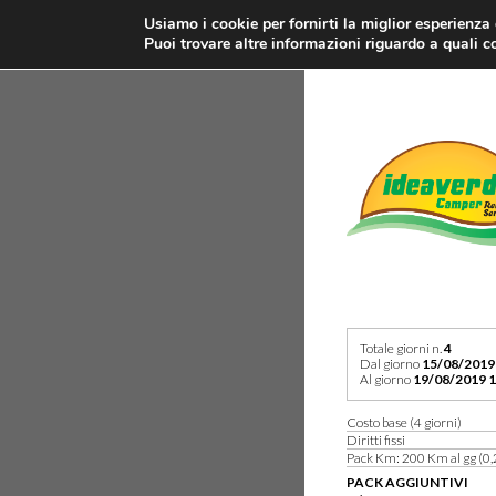
Usiamo i cookie per fornirti la miglior esperienza
Puoi trovare altre informazioni riguardo a quali co
Totale giorni n.
4
Dal giorno
15/08/2019
Al giorno
19/08/2019 1
Costo base (4 giorni)
Diritti fissi
Pack Km: 200 Km al gg (0,
PACK AGGIUNTIVI