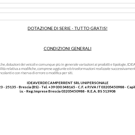
DOTAZIONE DI SERIE - TUTTO GRATIS!
CONDIZIONI GENERALI
niche, dotazioni dei veicoli e comunque più in generale variazioni ai prodotti e tipolo
lità relativa a modifiche, comprese aggiunte e/o trasformazioni realizzate successivament
olanti e con riserva di errore o modifica per siti.
IDEAVERDECAMPERRENT SRL UNIPERSONALE
3 - 25135 - Brescia (BS) - Tel. +39 030 348165 - C.F. e P.IVA IT03205450988 - Capi
i.v. - Reg.Imprese Brescia 03205450988 - R.E.A. BS 513908