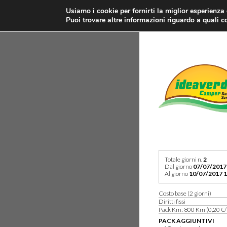
Usiamo i cookie per fornirti la miglior esperienza
Puoi trovare altre informazioni riguardo a quali co
Totale giorni n.
2
Dal giorno
07/07/2017
Al giorno
10/07/2017 1
Costo base (2 giorni)
Diritti fissi
Pack Km: 800 Km (0,20 €/
PACK AGGIUNTIVI