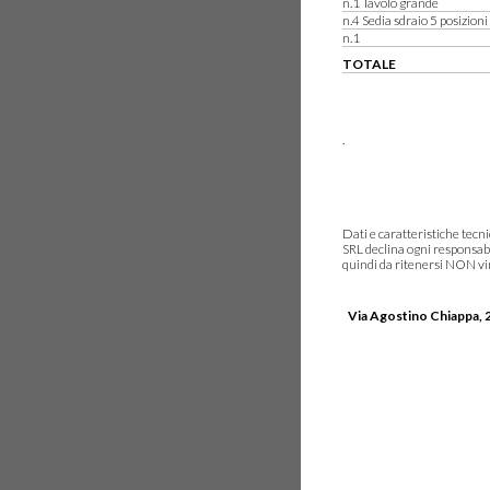
n.1 Tavolo grande
n.4 Sedia sdraio 5 posizioni
n.1
TOTALE
.
Dati e caratteristiche tec
SRL declina ogni responsabi
quindi da ritenersi NON vinc
Via Agostino Chiappa, 2