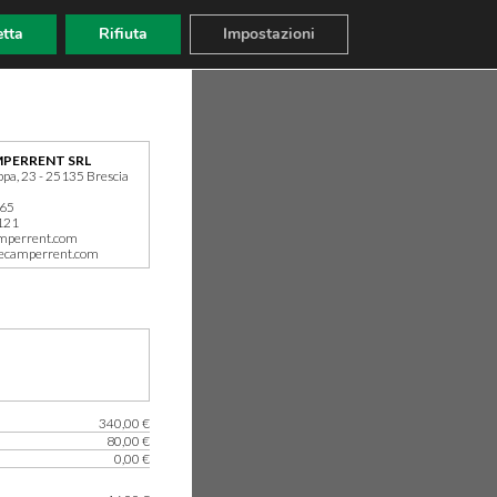
tta
Rifiuta
Impostazioni
PERRENT SRL
ppa, 23 - 25135 Brescia
165
121
mperrent.com
ecamperrent.com
340,00 €
80,00 €
0,00 €