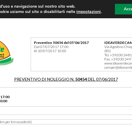
 d'uso e navigazione sul nostro sito web.
Acce
okie usiamo sul sito o disabilitarli nelle
impostazioni
.
Preventivo 50454 del 07/06/2017
IDEAVERDECAM
Dal 07/07/2017 17:00
Via Agostino Chia
Al 10/07/2017 10:00
(BS)
Tel. +39.030.348
Fax. +39.030.349
www.ideaverdeca
camper@ideaverd
PREVENTIVO DI NOLEGGIO N.
50454
DEL 07/06/2017
 17:00
0:00
km per km eccedenti)