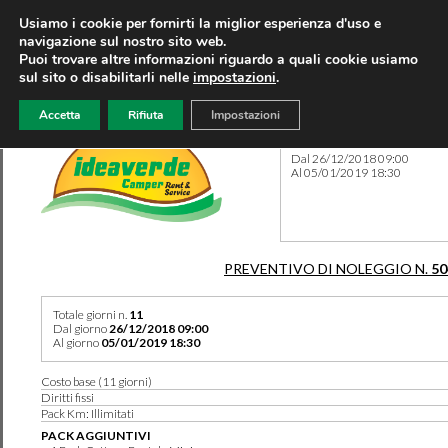
Usiamo i cookie per fornirti la miglior esperienza d'uso e
navigazione sul nostro sito web.
Puoi trovare altre informazioni riguardo a quali cookie usiamo
sul sito o disabilitarli nelle
impostazioni
.
Accetta
Rifiuta
Impostazioni
Preventivo 50450 del 23/11
Dal 26/12/2018 09:00
Al 05/01/2019 18:30
PREVENTIVO DI NOLEGGIO N.
50
Totale giorni n.
11
Dal giorno
26/12/2018 09:00
Al giorno
05/01/2019 18:30
Costo base (11 giorni)
Diritti fissi
Pack Km: Illimitati
PACK AGGIUNTIVI