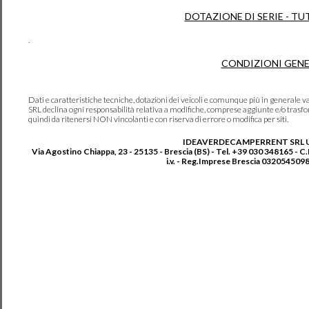
DOTAZIONE DI SERIE - TU
.
CONDIZIONI GENE
Dati e caratteristiche tecniche, dotazioni dei veicoli e comunque più in genera
SRL declina ogni responsabilità relativa a modifiche, comprese aggiunte e/o trasf
quindi da ritenersi NON vincolanti e con riserva di errore o modifica per siti.
IDEAVERDECAMPERRENT SRL 
Via Agostino Chiappa, 23 - 25135 - Brescia (BS) - Tel. +39 030 348165 - C
i.v. - Reg.Imprese Brescia 0320545098