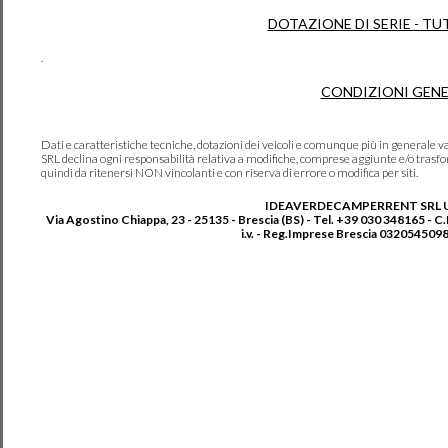
DOTAZIONE DI SERIE - TU
.
CONDIZIONI GENE
Dati e caratteristiche tecniche, dotazioni dei veicoli e comunque più in genera
SRL declina ogni responsabilità relativa a modifiche, comprese aggiunte e/o trasf
quindi da ritenersi NON vincolanti e con riserva di errore o modifica per siti.
IDEAVERDECAMPERRENT SRL 
Via Agostino Chiappa, 23 - 25135 - Brescia (BS) - Tel. +39 030 348165 - C
i.v. - Reg.Imprese Brescia 0320545098