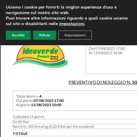
Usiamo i cookie per fornirti la miglior esperienza d'uso e
navigazione sul nostro sito web.
Puoi trovare altre informazioni riguardo a quali cookie usiamo
sul sito o disabilitarli nelle
impostazioni
.
Accetta
Rifiuta
Impostazioni
Preventivo 50445 del 21/07
Dal 07/08/2023 17:00
Al 11/08/2023 10:00
PREVENTIVO DI NOLEGGIO N.
50
Totale giorni n.
4
Dal giorno
07/08/2023 17:00
Al giorno
11/08/2023 10:00
Costo base (4 giorni)
Diritti fissi
Pack Km: 100 Km al gg (0,20 €/km per km eccedenti)
TOTALE