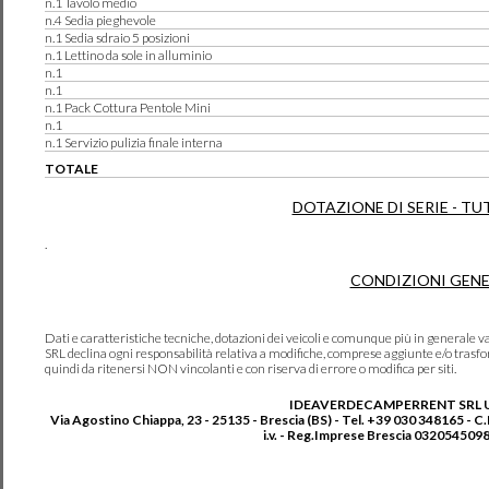
n.1 Tavolo medio
n.4 Sedia pieghevole
n.1 Sedia sdraio 5 posizioni
n.1 Lettino da sole in alluminio
n.1
n.1
n.1 Pack Cottura Pentole Mini
n.1
n.1 Servizio pulizia finale interna
TOTALE
DOTAZIONE DI SERIE - TU
.
CONDIZIONI GENE
Dati e caratteristiche tecniche, dotazioni dei veicoli e comunque più in genera
SRL declina ogni responsabilità relativa a modifiche, comprese aggiunte e/o trasf
quindi da ritenersi NON vincolanti e con riserva di errore o modifica per siti.
IDEAVERDECAMPERRENT SRL 
Via Agostino Chiappa, 23 - 25135 - Brescia (BS) - Tel. +39 030 348165 - C
i.v. - Reg.Imprese Brescia 0320545098