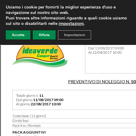
Usiamo i cookie per fornirti la miglior esperienza d'uso e
navigazione sul nostro sito web.
Puoi trovare altre informazioni riguardo a quali cookie usiamo
sul sito o disabilitarli nelle
impostazioni
.
Accetta
Rifiuta
Impostazioni
Preventivo 50441 del 07/08
Dal 11/08/2017 09:00
Al 22/08/2017 10:00
PREVENTIVO DI NOLEGGIO N.
50
Totale giorni n.
11
Dal giorno
11/08/2017 09:00
Al giorno
22/08/2017 10:00
Costo base (11 giorni)
Diritti fissi
Pack Km: Illimitati
PACK AGGIUNTIVI