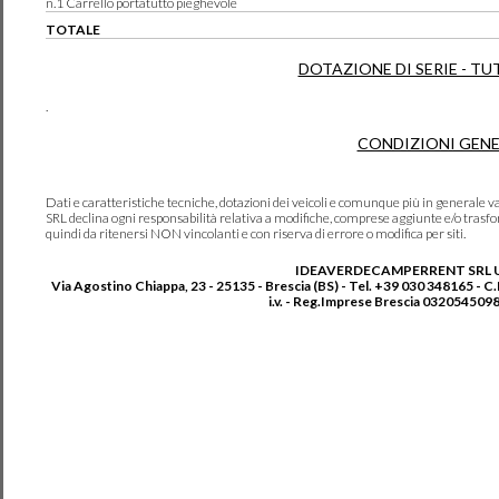
n.1 Carrello portatutto pieghevole
TOTALE
DOTAZIONE DI SERIE - TU
.
CONDIZIONI GENE
Dati e caratteristiche tecniche, dotazioni dei veicoli e comunque più in genera
SRL declina ogni responsabilità relativa a modifiche, comprese aggiunte e/o trasf
quindi da ritenersi NON vincolanti e con riserva di errore o modifica per siti.
IDEAVERDECAMPERRENT SRL 
Via Agostino Chiappa, 23 - 25135 - Brescia (BS) - Tel. +39 030 348165 - C
i.v. - Reg.Imprese Brescia 0320545098