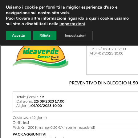
Usiamo i cookie per fornirti la miglior esperienza d'uso e
navigazione sul nostro sito web.
Puoi trovare altre informazioni riguardo a quali cookie usiamo
sul sito o disabilitarli nelle
impostazioni
.
Accetta
Rifiuta
Impostazioni
Preventivo 50438 del 18/07
Dal 22/08/2023 17:00
Al 04/09/2023 10:00
PREVENTIVO DI NOLEGGIO N.
50
Totale giorni n.
12
Dal giorno
22/08/2023 17:00
Al giorno
04/09/2023 10:00
Costo base (12 giorni)
Diritti fissi
Pack Km: 200 Km al gg (0,20 €/km per km eccedenti)
PACK AGGIUNTIVI