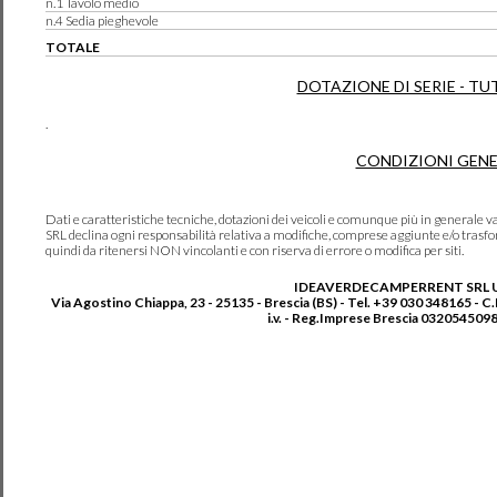
n.1 Tavolo medio
n.4 Sedia pieghevole
TOTALE
DOTAZIONE DI SERIE - TU
.
CONDIZIONI GENE
Dati e caratteristiche tecniche, dotazioni dei veicoli e comunque più in genera
SRL declina ogni responsabilità relativa a modifiche, comprese aggiunte e/o trasf
quindi da ritenersi NON vincolanti e con riserva di errore o modifica per siti.
IDEAVERDECAMPERRENT SRL 
Via Agostino Chiappa, 23 - 25135 - Brescia (BS) - Tel. +39 030 348165 - C
i.v. - Reg.Imprese Brescia 0320545098