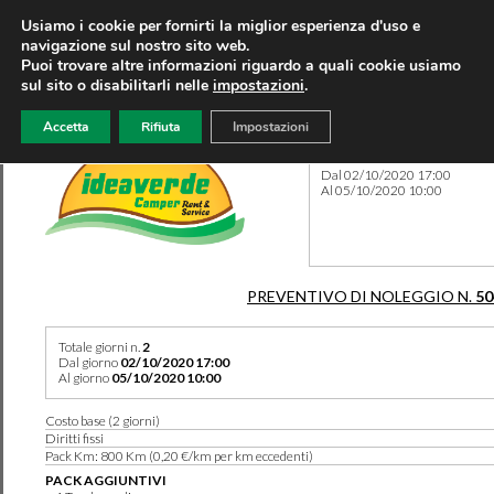
Usiamo i cookie per fornirti la miglior esperienza d'uso e
navigazione sul nostro sito web.
Puoi trovare altre informazioni riguardo a quali cookie usiamo
sul sito o disabilitarli nelle
impostazioni
.
Accetta
Rifiuta
Impostazioni
Preventivo 50436 del 21/09
Dal 02/10/2020 17:00
Al 05/10/2020 10:00
PREVENTIVO DI NOLEGGIO N.
50
Totale giorni n.
2
Dal giorno
02/10/2020 17:00
Al giorno
05/10/2020 10:00
Costo base (2 giorni)
Diritti fissi
Pack Km: 800 Km (0,20 €/km per km eccedenti)
PACK AGGIUNTIVI