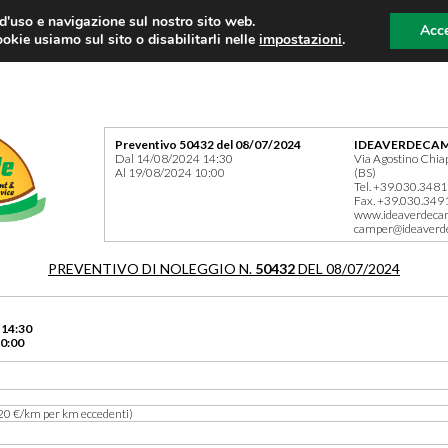
 d'uso e navigazione sul nostro sito web.
Acce
okie usiamo sul sito o disabilitarli nelle
impostazioni
.
Preventivo 50432 del 08/07/2024
IDEAVERDECAM
Dal 14/08/2024 14:30
Via Agostino Chia
Al 19/08/2024 10:00
(BS)
Tel. +39.030.348
Fax. +39.030.349
www.ideaverdeca
camper@ideaverd
PREVENTIVO DI NOLEGGIO N.
50432
DEL 08/07/2024
 14:30
0:00
20 €/km per km eccedenti)