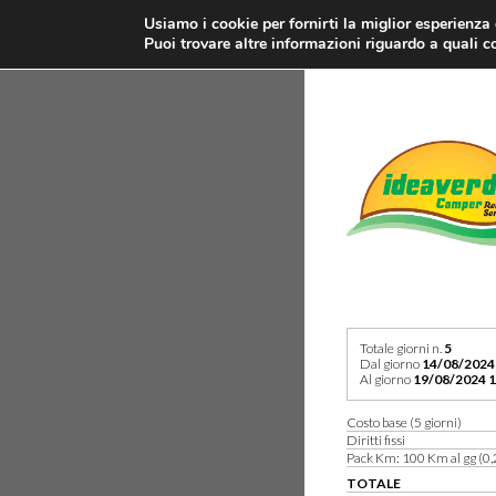
Usiamo i cookie per fornirti la miglior esperienza
Puoi trovare altre informazioni riguardo a quali co
Totale giorni n.
5
Dal giorno
14/08/2024
Al giorno
19/08/2024 1
Costo base (5 giorni)
Diritti fissi
Pack Km: 100 Km al gg (0,
TOTALE