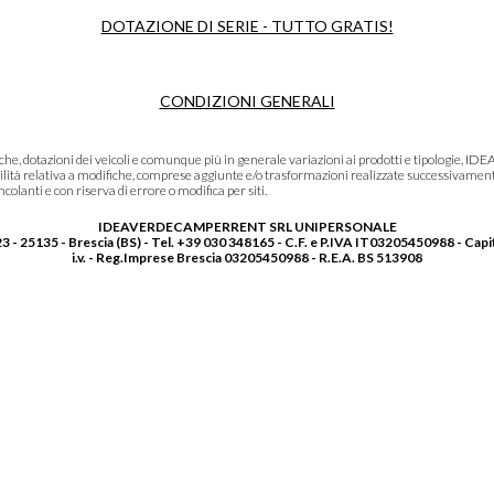
DOTAZIONE DI SERIE - TUTTO GRATIS!
CONDIZIONI GENERALI
niche, dotazioni dei veicoli e comunque più in generale variazioni ai prodotti e tipolo
lità relativa a modifiche, comprese aggiunte e/o trasformazioni realizzate successivament
olanti e con riserva di errore o modifica per siti.
IDEAVERDECAMPERRENT SRL UNIPERSONALE
3 - 25135 - Brescia (BS) - Tel. +39 030 348165 - C.F. e P.IVA IT03205450988 - Capi
i.v. - Reg.Imprese Brescia 03205450988 - R.E.A. BS 513908