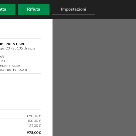
tta
Rifiuta
Impostazioni
PERRENT SRL
ppa, 23 - 25135 Brescia
165
121
mperrent.com
ecamperrent.com
850,00 €
100,00 €
25,00 €
975,00 €