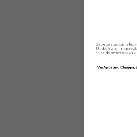
.
Dati e caratteristiche tec
SRL declina ogni responsabi
quindi da ritenersi NON vinc
Via Agostino Chiappa, 2