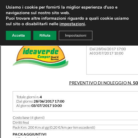
Usiamo i cookie per fornirti la miglior esperienza d'uso e
navigazione sul nostro sito web.
Puoi trovare altre informazioni riguardo a quali cookie usiamo
sul sito o disabilitarli nelle
impostazioni
.
Accetta
Rifiuta
Impostazioni
Preventivo 50430 del 07/08
Dal 28/06/2017 17:00
Al 03/07/2017 10:00
PREVENTIVO DI NOLEGGIO N.
50
Totale giorni n.
4
Dal giorno
28/06/2017 17:00
Al giorno
03/07/2017 10:00
Costo base (4 giorni)
Diritti fissi
Pack Km: 200 Km al gg (0,20 €/km per km eccedenti)
PACK AGGIUNTIVI