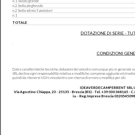
n.1 Tavolo grande
n.2 Sedia pieghevole
n.2 Sedia sdraio 5 posizioni
n.1
TOTALE
DOTAZIONE DI SERIE - TU
.
CONDIZIONI GENE
Dati e caratteristiche tecniche, dotazioni dei veicoli e comunque più in genera
SRL declina ogni responsabilità relativa a modifiche, comprese aggiunte e/o trasf
quindi da ritenersi NON vincolanti e con riserva di errore o modifica per siti.
IDEAVERDECAMPERRENT SRL 
Via Agostino Chiappa, 23 - 25135 - Brescia (BS) - Tel. +39 030 348165 - C
i.v. - Reg.Imprese Brescia 0320545098