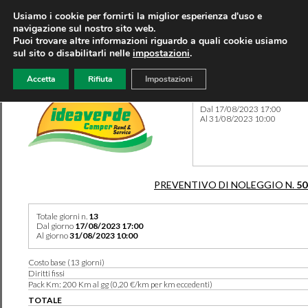
Usiamo i cookie per fornirti la miglior esperienza d'uso e
navigazione sul nostro sito web.
Puoi trovare altre informazioni riguardo a quali cookie usiamo
sul sito o disabilitarli nelle
impostazioni
.
Accetta
Rifiuta
Impostazioni
Preventivo 50430 del 12/07
Dal 17/08/2023 17:00
Al 31/08/2023 10:00
PREVENTIVO DI NOLEGGIO N.
50
Totale giorni n.
13
Dal giorno
17/08/2023 17:00
Al giorno
31/08/2023 10:00
Costo base (13 giorni)
Diritti fissi
Pack Km: 200 Km al gg (0,20 €/km per km eccedenti)
TOTALE