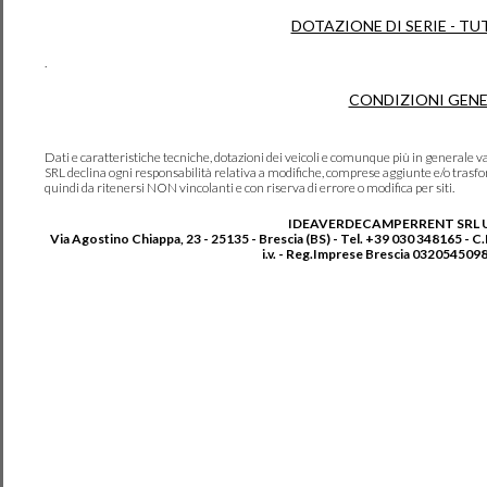
DOTAZIONE DI SERIE - TU
.
CONDIZIONI GENE
Dati e caratteristiche tecniche, dotazioni dei veicoli e comunque più in genera
SRL declina ogni responsabilità relativa a modifiche, comprese aggiunte e/o trasf
quindi da ritenersi NON vincolanti e con riserva di errore o modifica per siti.
IDEAVERDECAMPERRENT SRL 
Via Agostino Chiappa, 23 - 25135 - Brescia (BS) - Tel. +39 030 348165 - C
i.v. - Reg.Imprese Brescia 0320545098