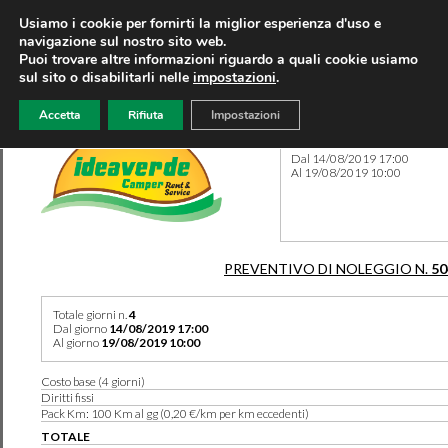
Usiamo i cookie per fornirti la miglior esperienza d'uso e
navigazione sul nostro sito web.
Puoi trovare altre informazioni riguardo a quali cookie usiamo
sul sito o disabilitarli nelle
impostazioni
.
Accetta
Rifiuta
Impostazioni
Preventivo 50425 del 02/08
Dal 14/08/2019 17:00
Al 19/08/2019 10:00
PREVENTIVO DI NOLEGGIO N.
50
Totale giorni n.
4
Dal giorno
14/08/2019 17:00
Al giorno
19/08/2019 10:00
Costo base (4 giorni)
Diritti fissi
Pack Km: 100 Km al gg (0,20 €/km per km eccedenti)
TOTALE