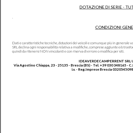
DOTAZIONE DI SERIE - TU
.
CONDIZIONI GENE
Dati e caratteristiche tecniche, dotazioni dei veicoli e comunque più in genera
SRL declina ogni responsabilità relativa a modifiche, comprese aggiunte e/o trasf
quindi da ritenersi NON vincolanti e con riserva di errore o modifica per siti.
IDEAVERDECAMPERRENT SRL 
Via Agostino Chiappa, 23 - 25135 - Brescia (BS) - Tel. +39 030 348165 - C
i.v. - Reg.Imprese Brescia 0320545098