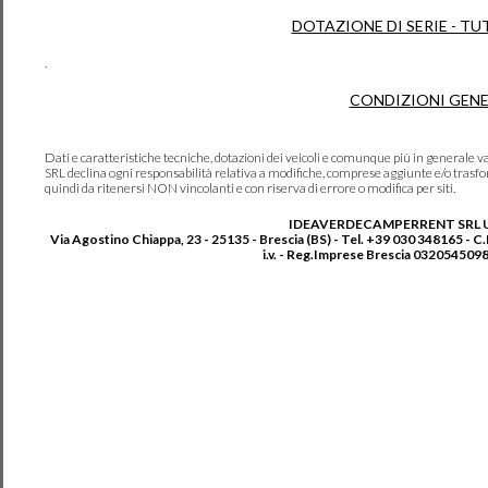
DOTAZIONE DI SERIE - TU
.
CONDIZIONI GENE
Dati e caratteristiche tecniche, dotazioni dei veicoli e comunque più in genera
SRL declina ogni responsabilità relativa a modifiche, comprese aggiunte e/o trasf
quindi da ritenersi NON vincolanti e con riserva di errore o modifica per siti.
IDEAVERDECAMPERRENT SRL 
Via Agostino Chiappa, 23 - 25135 - Brescia (BS) - Tel. +39 030 348165 - C
i.v. - Reg.Imprese Brescia 0320545098