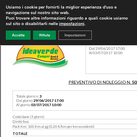
Usiamo i cookie per fornirti la miglior esperienza d'uso e
navigazione sul nostro sito web.
Puoi trovare altre informazioni riguardo a quali cookie usiamo
sul sito o disabilitarli nelle
impostazioni
.
Accetta
Rifiuta
Impostazioni
Preventivo 50423 del 07/08
Dal 29/06/2017 17:00
Al 03/07/2017 10:00
PREVENTIVO DI NOLEGGIO N.
50
Totale giorni n.
3
Dal giorno
29/06/2017 17:00
Al giorno
03/07/2017 10:00
Costo base (3 giorni)
Diritti fissi
Pack Km: 100 Km al gg (0,20 €/km per km eccedenti)
TOTALE