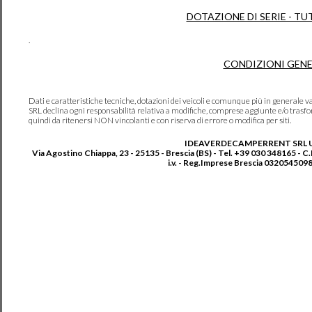
DOTAZIONE DI SERIE - TU
.
CONDIZIONI GENE
Dati e caratteristiche tecniche, dotazioni dei veicoli e comunque più in genera
SRL declina ogni responsabilità relativa a modifiche, comprese aggiunte e/o trasf
quindi da ritenersi NON vincolanti e con riserva di errore o modifica per siti.
IDEAVERDECAMPERRENT SRL 
Via Agostino Chiappa, 23 - 25135 - Brescia (BS) - Tel. +39 030 348165 - C
i.v. - Reg.Imprese Brescia 0320545098