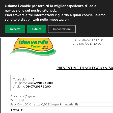
Usiamo i cookie per fornirti la miglior esperienza d'uso e
navigazione sul nostro sito web.
Puoi trovare altre informazioni riguardo a quali cookie usiamo
sul sito o disabilitarli nelle
impostazioni
.
Accetta
Rifiuta
Impostazioni
Preventivo 50422 del 08/08
Dal 28/06/2017 17:00
Al 04/07/2017 10:00
PREVENTIVO DI NOLEGGIO N.
50
Totale giorni n.
5
Dal giorno
28/06/2017 17:00
Al giorno
04/07/2017 10:00
Costo base (5 giorni)
Diritti fissi
Pack Km: 100 Km al gg (0,20 €/km per km eccedenti)
TOTALE