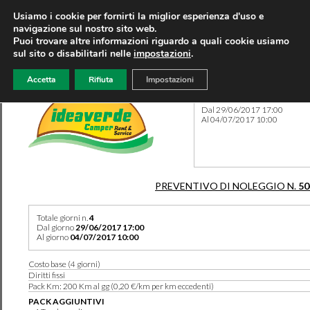
Usiamo i cookie per fornirti la miglior esperienza d'uso e
navigazione sul nostro sito web.
Puoi trovare altre informazioni riguardo a quali cookie usiamo
sul sito o disabilitarli nelle
impostazioni
.
Accetta
Rifiuta
Impostazioni
Preventivo 50419 del 08/08
Dal 29/06/2017 17:00
Al 04/07/2017 10:00
PREVENTIVO DI NOLEGGIO N.
50
Totale giorni n.
4
Dal giorno
29/06/2017 17:00
Al giorno
04/07/2017 10:00
Costo base (4 giorni)
Diritti fissi
Pack Km: 200 Km al gg (0,20 €/km per km eccedenti)
PACK AGGIUNTIVI