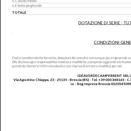
n.1 Tavolo medio
n.4 Sedia pieghevole
TOTALE
DOTAZIONE DI SERIE - TU
.
CONDIZIONI GENE
Dati e caratteristiche tecniche, dotazioni dei veicoli e comunque più in genera
SRL declina ogni responsabilità relativa a modifiche, comprese aggiunte e/o trasf
quindi da ritenersi NON vincolanti e con riserva di errore o modifica per siti.
IDEAVERDECAMPERRENT SRL 
Via Agostino Chiappa, 23 - 25135 - Brescia (BS) - Tel. +39 030 348165 - C
i.v. - Reg.Imprese Brescia 0320545098