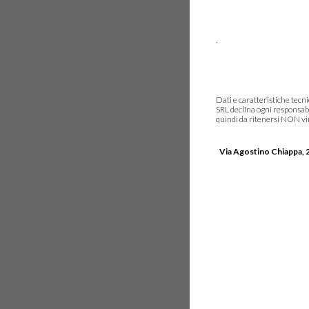
.
Dati e caratteristiche tec
SRL declina ogni responsabi
quindi da ritenersi NON vinc
Via Agostino Chiappa, 2