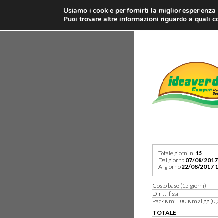
Usiamo i cookie per fornirti la miglior esperienza
Puoi trovare altre informazioni riguardo a quali co
Totale giorni n.
15
Dal giorno
07/08/2017
Al giorno
22/08/2017 1
Costo base (15 giorni)
Diritti fissi
Pack Km: 100 Km al gg (0,
TOTALE