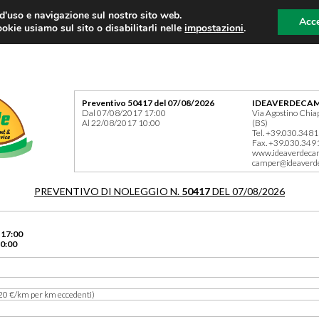
 d'uso e navigazione sul nostro sito web.
Acce
okie usiamo sul sito o disabilitarli nelle
impostazioni
.
Preventivo 50417 del 07/08/2026
IDEAVERDECAM
Dal 07/08/2017 17:00
Via Agostino Chia
Al 22/08/2017 10:00
(BS)
Tel. +39.030.348
Fax. +39.030.349
www.ideaverdeca
camper@ideaverd
PREVENTIVO DI NOLEGGIO N.
50417
DEL 07/08/2026
 17:00
0:00
20 €/km per km eccedenti)