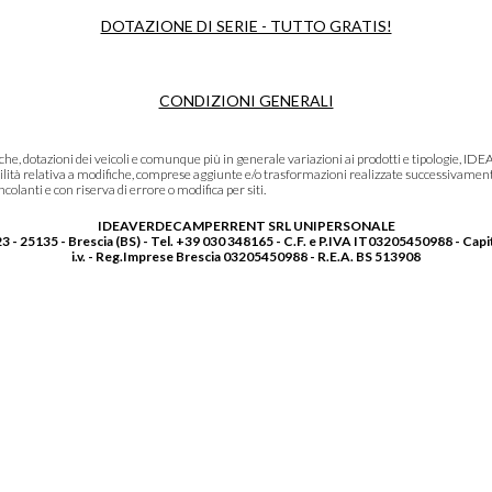
DOTAZIONE DI SERIE - TUTTO GRATIS!
CONDIZIONI GENERALI
niche, dotazioni dei veicoli e comunque più in generale variazioni ai prodotti e tipolo
lità relativa a modifiche, comprese aggiunte e/o trasformazioni realizzate successivament
olanti e con riserva di errore o modifica per siti.
IDEAVERDECAMPERRENT SRL UNIPERSONALE
3 - 25135 - Brescia (BS) - Tel. +39 030 348165 - C.F. e P.IVA IT03205450988 - Capi
i.v. - Reg.Imprese Brescia 03205450988 - R.E.A. BS 513908