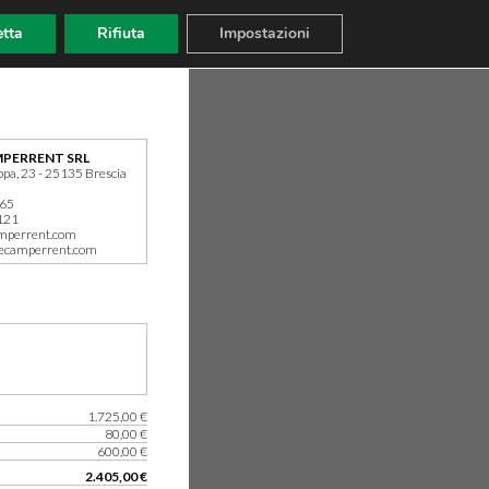
tta
Rifiuta
Impostazioni
PERRENT SRL
ppa, 23 - 25135 Brescia
165
121
mperrent.com
ecamperrent.com
1.725,00 €
80,00 €
600,00 €
2.405,00 €