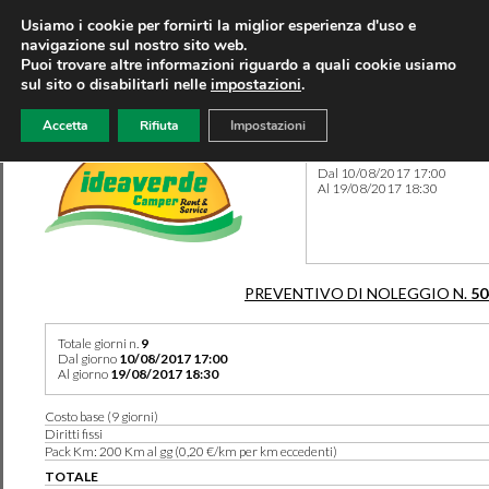
Usiamo i cookie per fornirti la miglior esperienza d'uso e
navigazione sul nostro sito web.
Puoi trovare altre informazioni riguardo a quali cookie usiamo
sul sito o disabilitarli nelle
impostazioni
.
Accetta
Rifiuta
Impostazioni
Preventivo 50415 del 07/08
Dal 10/08/2017 17:00
Al 19/08/2017 18:30
PREVENTIVO DI NOLEGGIO N.
50
Totale giorni n.
9
Dal giorno
10/08/2017 17:00
Al giorno
19/08/2017 18:30
Costo base (9 giorni)
Diritti fissi
Pack Km: 200 Km al gg (0,20 €/km per km eccedenti)
TOTALE