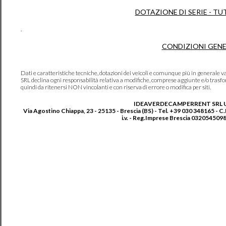
DOTAZIONE DI SERIE - TU
.
CONDIZIONI GENE
Dati e caratteristiche tecniche, dotazioni dei veicoli e comunque più in genera
SRL declina ogni responsabilità relativa a modifiche, comprese aggiunte e/o trasf
quindi da ritenersi NON vincolanti e con riserva di errore o modifica per siti.
IDEAVERDECAMPERRENT SRL 
Via Agostino Chiappa, 23 - 25135 - Brescia (BS) - Tel. +39 030 348165 - C
i.v. - Reg.Imprese Brescia 0320545098