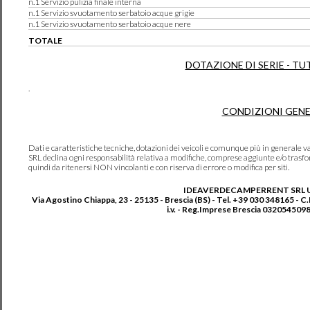
n.1 Servizio pulizia finale interna
n.1 Servizio svuotamento serbatoio acque grigie
n.1 Servizio svuotamento serbatoio acque nere
TOTALE
DOTAZIONE DI SERIE - TU
.
CONDIZIONI GENE
Dati e caratteristiche tecniche, dotazioni dei veicoli e comunque più in genera
SRL declina ogni responsabilità relativa a modifiche, comprese aggiunte e/o trasf
quindi da ritenersi NON vincolanti e con riserva di errore o modifica per siti.
IDEAVERDECAMPERRENT SRL 
Via Agostino Chiappa, 23 - 25135 - Brescia (BS) - Tel. +39 030 348165 - C
i.v. - Reg.Imprese Brescia 0320545098