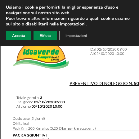
Usiamo i cookie per fornirti la miglior esperienza d'uso e
navigazione sul nostro sito web.
Puoi trovare altre informazioni riguardo a quali cookie usiamo
sul sito o disabilitarli nelle
impostazioni
.
Accetta
Rifiuta
Impostazioni
Preventivo 50413 del 02/09
Dal 02/10/2020 09:00
Al 05/10/2020 10:00
PREVENTIVO DI NOLEGGIO N.
50
Totale giorni n.
3
Dal giorno
02/10/2020 09:00
Al giorno
05/10/2020 10:00
Costo base (3 giorni)
Diritti fissi
Pack Km: 200 Km al gg (0,20 €/km per km eccedenti)
PACK AGGIUNTIVI