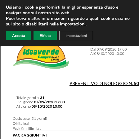
Usiamo i cookie per fornirti la miglior esperienza d'uso e
navigazione sul nostro sito web.
Puoi trovare altre informazioni riguardo a quali cookie usiamo
sul sito o disabilitarli nelle
impostazioni
.
Accetta
Rifiuta
Impostazioni
Preventivo 50406 del 28/08
Dal 07/09/2020 17:00
Al 08/10/2020 10:00
PREVENTIVO DI NOLEGGIO N.
50
Totale giorni n.
31
Dal giorno
07/09/2020 17:00
Al giorno
08/10/2020 10:00
Costo base (31 giorni)
Diritti fissi
Pack Km: illimitati
PACK AGGIUNTIVI