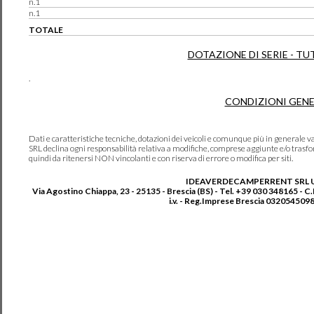
n.1
n.1
TOTALE
DOTAZIONE DI SERIE - TU
.
CONDIZIONI GENE
Dati e caratteristiche tecniche, dotazioni dei veicoli e comunque più in genera
SRL declina ogni responsabilità relativa a modifiche, comprese aggiunte e/o trasf
quindi da ritenersi NON vincolanti e con riserva di errore o modifica per siti.
IDEAVERDECAMPERRENT SRL 
Via Agostino Chiappa, 23 - 25135 - Brescia (BS) - Tel. +39 030 348165 - C
i.v. - Reg.Imprese Brescia 0320545098