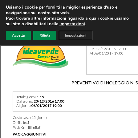
Usiamo i cookie per fornirti la miglior esperienza d'uso e
navigazione sul nostro sito web.
Puoi trovare altre informazioni riguardo a quali cookie usiamo
sul sito o disabilitarli nelle
impostazioni
.
Accetta
Rifiuta
Impostazioni
Preventivo 504 del 12/06/2
Dal 23/12/2016 17:00
Al 06/01/2017 19:00
PREVENTIVO DI NOLEGGIO N.
5
Totale giorni n.
15
Dal giorno
23/12/2016 17:00
Al giorno
06/01/2017 19:00
Costo base (15 giorni)
Diritti fissi
Pack Km: Illimitati
PACK AGGIUNTIVI