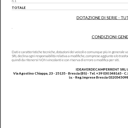
n.1
TOTALE
DOTAZIONE DI SERIE - TU
.
CONDIZIONI GENE
Dati e caratteristiche tecniche, dotazioni dei veicoli e comunque più in genera
SRL declina ogni responsabilità relativa a modifiche, comprese aggiunte e/o trasf
quindi da ritenersi NON vincolanti e con riserva di errore o modifica per siti.
IDEAVERDECAMPERRENT SRL 
Via Agostino Chiappa, 23 - 25135 - Brescia (BS) - Tel. +39 030 348165 - C
i.v. - Reg.Imprese Brescia 0320545098