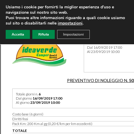
Usiamo i cookie per fornirti la miglior esperienza d'uso e
navigazione sul nostro sito web.
Puoi trovare altre informazioni riguardo a quali cookie usiamo
sul sito o disabilitarli nelle
impostazioni
.
Accetta
Rifiuta
Impostazioni
Preventivo 50395 del 12/07
Dal 16/09/2019 17:00
Al 23/09/2019 10:00
PREVENTIVO DI NOLEGGIO N.
50
Totale giorni n.
6
Dal giorno
16/09/2019 17:00
Al giorno
23/09/2019 10:00
Costo base (6 giorni)
Diritti fissi
Pack Km: 200 Km al gg (0,20 €/km per km eccedenti)
TOTALE