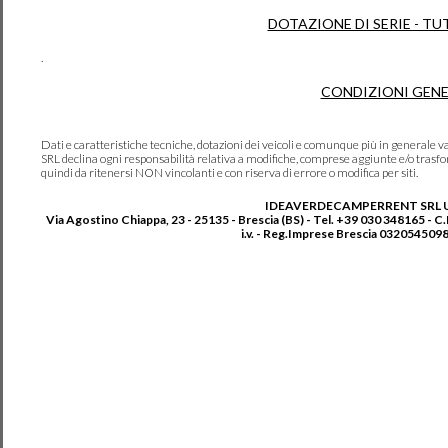
DOTAZIONE DI SERIE - TU
.
CONDIZIONI GENE
Dati e caratteristiche tecniche, dotazioni dei veicoli e comunque più in genera
SRL declina ogni responsabilità relativa a modifiche, comprese aggiunte e/o trasf
quindi da ritenersi NON vincolanti e con riserva di errore o modifica per siti.
IDEAVERDECAMPERRENT SRL 
Via Agostino Chiappa, 23 - 25135 - Brescia (BS) - Tel. +39 030 348165 - C
i.v. - Reg.Imprese Brescia 0320545098