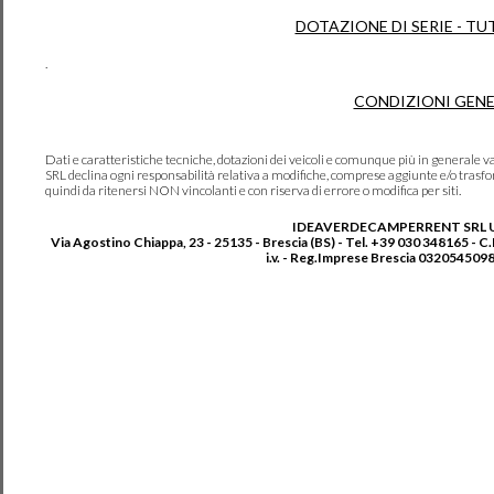
DOTAZIONE DI SERIE - TU
.
CONDIZIONI GENE
Dati e caratteristiche tecniche, dotazioni dei veicoli e comunque più in genera
SRL declina ogni responsabilità relativa a modifiche, comprese aggiunte e/o trasf
quindi da ritenersi NON vincolanti e con riserva di errore o modifica per siti.
IDEAVERDECAMPERRENT SRL 
Via Agostino Chiappa, 23 - 25135 - Brescia (BS) - Tel. +39 030 348165 - C
i.v. - Reg.Imprese Brescia 0320545098