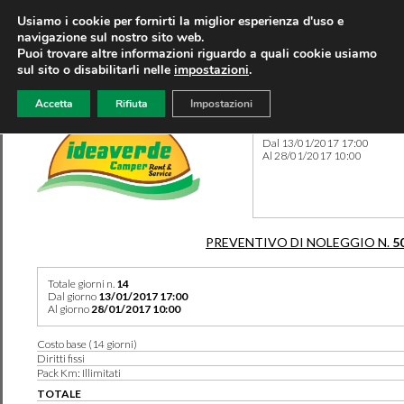
Usiamo i cookie per fornirti la miglior esperienza d'uso e
navigazione sul nostro sito web.
Puoi trovare altre informazioni riguardo a quali cookie usiamo
sul sito o disabilitarli nelle
impostazioni
.
Accetta
Rifiuta
Impostazioni
Preventivo 5039 del 08/08/
Dal 13/01/2017 17:00
Al 28/01/2017 10:00
PREVENTIVO DI NOLEGGIO N.
5
Totale giorni n.
14
Dal giorno
13/01/2017 17:00
Al giorno
28/01/2017 10:00
Costo base (14 giorni)
Diritti fissi
Pack Km: Illimitati
TOTALE