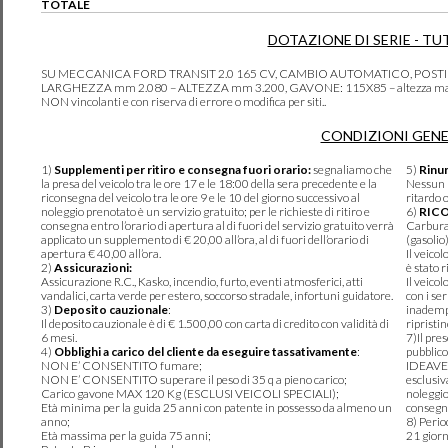
TOTALE
DOTAZIONE DI SERIE - TU
SU MECCANICA FORD TRANSIT 2.0 165 CV, CAMBIO AUTOMATICO, POSTI
LARGHEZZA mm 2.080 – ALTEZZA mm 3.200, GAVONE: 115X85 – altezza max 120c
NON vincolanti e con riserva di errore o modifica per siti..
CONDIZIONI GENE
1)
Supplementi per ritiro e consegna fuori orario:
segnaliamo che
5)
Rinun
la presa del veicolo tra le ore 17 e le 18:00 della sera precedente e la
Nessun r
riconsegna del veicolo tra le ore 9 e le 10 del giorno successivo al
ritardo 
noleggio prenotato è un servizio gratuito; per le richieste di ritiro e
6)
RIC
consegna entro l’orario di apertura al di fuori del servizio gratuito verrà
Carburan
applicato un supplemento di € 20,00 all’ora, al di fuori dell’orario di
(gasolio
apertura € 40,00 all’ora.
Il veico
2)
Assicurazioni:
è stato r
Assicurazione R.C., Kasko, incendio, furto, eventi atmosferici, atti
Il veico
vandalici, carta verde per estero, soccorso stradale, infortuni guidatore.
con i se
3)
Deposito cauzionale
:
inadempi
Il deposito cauzionale è di € 1.500,00 con carta di credito con validità di
ripristi
6 mesi.
7)Il pre
4)
Obblighi a carico del cliente da eseguire tassativamente
:
pubblico
NON E’ CONSENTITO fumare;
IDEAVER
NON E’ CONSENTITO superare il peso di 35 q a pieno carico;
esclusiv
Carico gavone MAX 120 Kg (ESCLUSI VEICOLI SPECIALI);
noleggio
Età minima per la guida 25 anni con patente in possesso da almeno un
consegna
anno;
8) Perio
Età massima per la guida 75 anni;
21 giorn