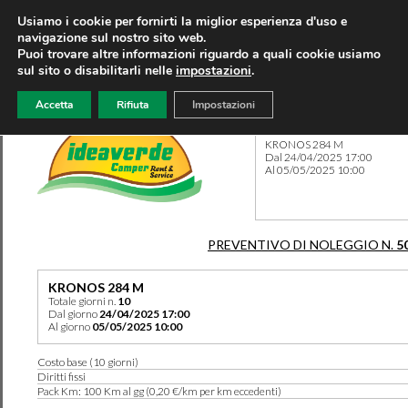
Usiamo i cookie per fornirti la miglior esperienza d'uso e
navigazione sul nostro sito web.
Puoi trovare altre informazioni riguardo a quali cookie usiamo
sul sito o disabilitarli nelle
impostazioni
.
Accetta
Rifiuta
Impostazioni
Preventivo 5039 del 06/03/
KRONOS 284 M
Dal 24/04/2025 17:00
Al 05/05/2025 10:00
PREVENTIVO DI NOLEGGIO N.
5
KRONOS 284 M
Totale giorni n.
10
Dal giorno
24/04/2025 17:00
Al giorno
05/05/2025 10:00
Costo base (10 giorni)
Diritti fissi
Pack Km: 100 Km al gg (0,20 €/km per km eccedenti)