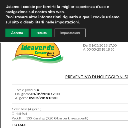
Usiamo i cookie per fornirti la miglior esperienza d'uso e
navigazione sul nostro sito web.
Puoi trovare altre informazioni riguardo a quali cookie usiamo
sul sito o disabilitarli nelle
impostazioni
.
Accetta
Rifiuta
Impostazioni
Preventivo 5039 del 08/08/
Dal 01/05/2018 17:00
Al 05/05/2018 18:30
PREVENTIVO DI NOLEGGIO N.
5
Totale giorni n.
4
Dal giorno
01/05/2018 17:00
Al giorno
05/05/2018 18:30
Costo base (4 giorni)
Diritti fissi
Pack Km: 100 Km al gg (0,20 €/km per km eccedenti)
TOTALE