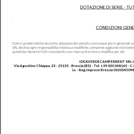
DOTAZIONE DI SERIE - TU
.
CONDIZIONI GENE
Dati e caratteristiche tecniche, dotazioni dei veicoli e comunque più in genera
SRL declina ogni responsabilità relativa a modifiche, comprese aggiunte e/o trasf
quindi da ritenersi NON vincolanti e con riserva di errore o modifica per siti.
IDEAVERDECAMPERRENT SRL 
Via Agostino Chiappa, 23 - 25135 - Brescia (BS) - Tel. +39 030 348165 - C
i.v. - Reg.Imprese Brescia 0320545098