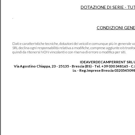
DOTAZIONE DI SERIE - TU
.
CONDIZIONI GENE
Dati e caratteristiche tecniche, dotazioni dei veicoli e comunque più in genera
SRL declina ogni responsabilità relativa a modifiche, comprese aggiunte e/o trasf
quindi da ritenersi NON vincolanti e con riserva di errore o modifica per siti.
IDEAVERDECAMPERRENT SRL 
Via Agostino Chiappa, 23 - 25135 - Brescia (BS) - Tel. +39 030 348165 - C
i.v. - Reg.Imprese Brescia 0320545098