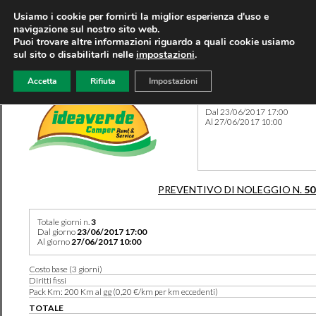
Usiamo i cookie per fornirti la miglior esperienza d'uso e
navigazione sul nostro sito web.
Puoi trovare altre informazioni riguardo a quali cookie usiamo
sul sito o disabilitarli nelle
impostazioni
.
Accetta
Rifiuta
Impostazioni
Preventivo 50389 del 06/12
Dal 23/06/2017 17:00
Al 27/06/2017 10:00
PREVENTIVO DI NOLEGGIO N.
50
Totale giorni n.
3
Dal giorno
23/06/2017 17:00
Al giorno
27/06/2017 10:00
Costo base (3 giorni)
Diritti fissi
Pack Km: 200 Km al gg (0,20 €/km per km eccedenti)
TOTALE