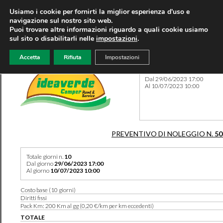
Usiamo i cookie per fornirti la miglior esperienza d'uso e
navigazione sul nostro sito web.
Puoi trovare altre informazioni riguardo a quali cookie usiamo
sul sito o disabilitarli nelle
impostazioni
.
Accetta
Rifiuta
Impostazioni
Preventivo 50386 del 17/06
Dal 29/06/2023 17:00
Al 10/07/2023 10:00
PREVENTIVO DI NOLEGGIO N.
50
Totale giorni n.
10
Dal giorno
29/06/2023 17:00
Al giorno
10/07/2023 10:00
Costo base (10 giorni)
Diritti fissi
Pack Km: 200 Km al gg (0,20 €/km per km eccedenti)
TOTALE