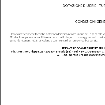
DOTAZIONE DI SERIE - TU
.
CONDIZIONI GENE
Dati e caratteristiche tecniche, dotazioni dei veicoli e comunque più in genera
SRL declina ogni responsabilità relativa a modifiche, comprese aggiunte e/o trasf
quindi da ritenersi NON vincolanti e con riserva di errore o modifica per siti.
IDEAVERDECAMPERRENT SRL 
Via Agostino Chiappa, 23 - 25135 - Brescia (BS) - Tel. +39 030 348165 - C
i.v. - Reg.Imprese Brescia 0320545098