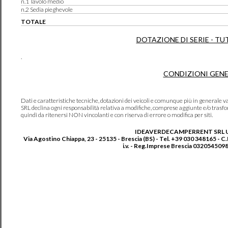
n.1 Tavolo medio
n.2 Sedia pieghevole
TOTALE
DOTAZIONE DI SERIE - TU
.
CONDIZIONI GENE
Dati e caratteristiche tecniche, dotazioni dei veicoli e comunque più in genera
SRL declina ogni responsabilità relativa a modifiche, comprese aggiunte e/o trasf
quindi da ritenersi NON vincolanti e con riserva di errore o modifica per siti.
IDEAVERDECAMPERRENT SRL 
Via Agostino Chiappa, 23 - 25135 - Brescia (BS) - Tel. +39 030 348165 - C
i.v. - Reg.Imprese Brescia 0320545098