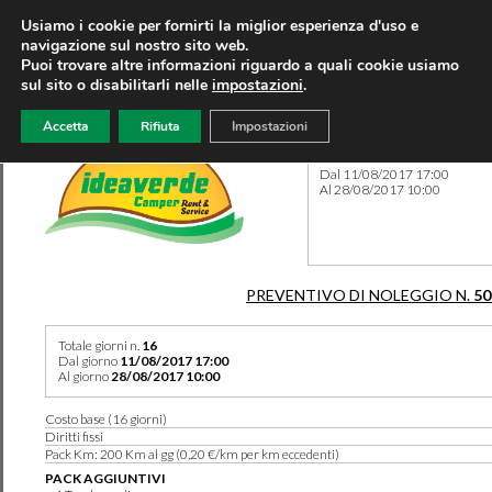
Usiamo i cookie per fornirti la miglior esperienza d'uso e
navigazione sul nostro sito web.
Puoi trovare altre informazioni riguardo a quali cookie usiamo
sul sito o disabilitarli nelle
impostazioni
.
Accetta
Rifiuta
Impostazioni
Preventivo 50382 del 06/10
Dal 11/08/2017 17:00
Al 28/08/2017 10:00
PREVENTIVO DI NOLEGGIO N.
50
Totale giorni n.
16
Dal giorno
11/08/2017 17:00
Al giorno
28/08/2017 10:00
Costo base (16 giorni)
Diritti fissi
Pack Km: 200 Km al gg (0,20 €/km per km eccedenti)
PACK AGGIUNTIVI