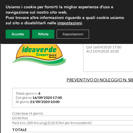
Usiamo i cookie per fornirti la miglior esperienza d'uso e
navigazione sul nostro sito web.
Puoi trovare altre informazioni riguardo a quali cookie usiamo
sul sito o disabilitarli nelle
impostazioni
.
Accetta
Rifiuta
Impostazioni
Preventivo 50381 del 04/08
Dal 16/09/2020 17:00
Al 21/09/2020 10:00
PREVENTIVO DI NOLEGGIO N.
50
Totale giorni n.
4
Dal giorno
16/09/2020 17:00
Al giorno
21/09/2020 10:00
Costo base (4 giorni)
Diritti fissi
Pack Km: 200 Km al gg (0,20 €/km per km eccedenti)
TOTALE