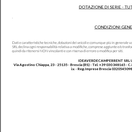
DOTAZIONE DI SERIE - TU
.
CONDIZIONI GENE
Dati e caratteristiche tecniche, dotazioni dei veicoli e comunque più in genera
SRL declina ogni responsabilità relativa a modifiche, comprese aggiunte e/o trasf
quindi da ritenersi NON vincolanti e con riserva di errore o modifica per siti.
IDEAVERDECAMPERRENT SRL 
Via Agostino Chiappa, 23 - 25135 - Brescia (BS) - Tel. +39 030 348165 - C
i.v. - Reg.Imprese Brescia 0320545098