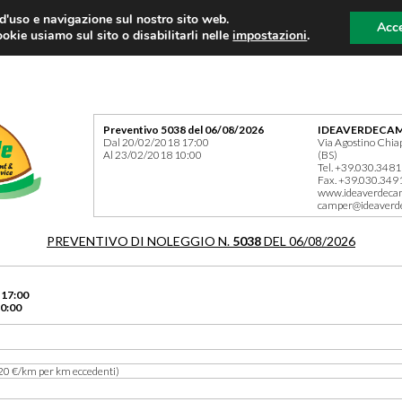
 d'uso e navigazione sul nostro sito web.
Acce
okie usiamo sul sito o disabilitarli nelle
impostazioni
.
Preventivo 5038 del 06/08/2026
IDEAVERDECAM
Dal 20/02/2018 17:00
Via Agostino Chia
Al 23/02/2018 10:00
(BS)
Tel. +39.030.348
Fax. +39.030.349
www.ideaverdeca
camper@ideaverd
PREVENTIVO DI NOLEGGIO N.
5038
DEL 06/08/2026
 17:00
0:00
20 €/km per km eccedenti)