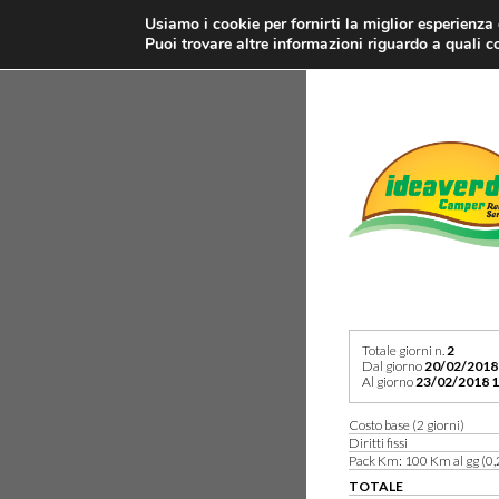
Usiamo i cookie per fornirti la miglior esperienza
Puoi trovare altre informazioni riguardo a quali co
Totale giorni n.
2
Dal giorno
20/02/2018
Al giorno
23/02/2018 1
Costo base (2 giorni)
Diritti fissi
Pack Km: 100 Km al gg (0,
TOTALE