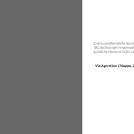
.
Dati e caratteristiche tec
SRL declina ogni responsabi
quindi da ritenersi NON vinc
Via Agostino Chiappa, 2