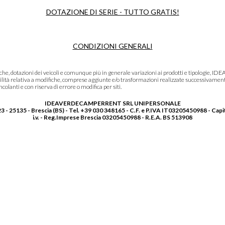
DOTAZIONE DI SERIE - TUTTO GRATIS!
CONDIZIONI GENERALI
niche, dotazioni dei veicoli e comunque più in generale variazioni ai prodotti e tipolo
lità relativa a modifiche, comprese aggiunte e/o trasformazioni realizzate successivament
olanti e con riserva di errore o modifica per siti.
IDEAVERDECAMPERRENT SRL UNIPERSONALE
3 - 25135 - Brescia (BS) - Tel. +39 030 348165 - C.F. e P.IVA IT03205450988 - Capi
i.v. - Reg.Imprese Brescia 03205450988 - R.E.A. BS 513908