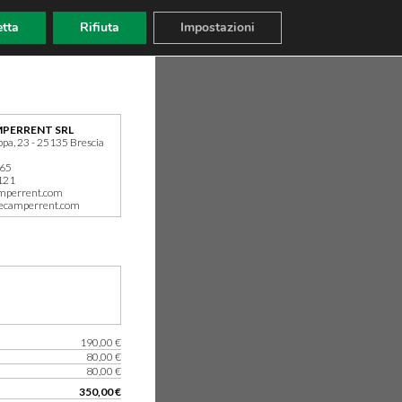
tta
Rifiuta
Impostazioni
PERRENT SRL
ppa, 23 - 25135 Brescia
165
121
mperrent.com
ecamperrent.com
190,00 €
80,00 €
80,00 €
350,00 €