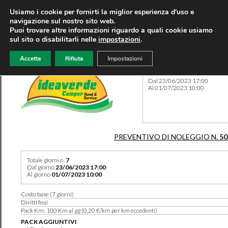
Usiamo i cookie per fornirti la miglior esperienza d'uso e
navigazione sul nostro sito web.
Puoi trovare altre informazioni riguardo a quali cookie usiamo
sul sito o disabilitarli nelle
impostazioni
.
Accetta
Rifiuta
Impostazioni
Preventivo 50378 del 07/06
Dal 23/06/2023 17:00
Al 01/07/2023 10:00
PREVENTIVO DI NOLEGGIO N.
50
Totale giorni n.
7
Dal giorno
23/06/2023 17:00
Al giorno
01/07/2023 10:00
Costo base (7 giorni)
Diritti fissi
Pack Km: 100 Km al gg (0,20 €/km per km eccedenti)
PACK AGGIUNTIVI