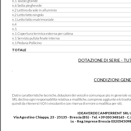
n.1 Tavolo grande
n.6 Sedia pieghevole
n.2 Lettino da sole in alluminio
n.2 Letto fatto singolo
n.1 Letto fatto matrimoniale
n.4
n.1
n.1 Copertura termica esterna per cabina
n.1 Servizio pulizia finale interna
n.1 Pedana Pollicino
TOTALE
DOTAZIONE DI SERIE - TU
.
CONDIZIONI GENE
Dati e caratteristiche tecniche, dotazioni dei veicoli e comunque più in genera
SRL declina ogni responsabilità relativa a modifiche, comprese aggiunte e/o trasf
quindi da ritenersi NON vincolanti e con riserva di errore o modifica per siti.
IDEAVERDECAMPERRENT SRL 
Via Agostino Chiappa, 23 - 25135 - Brescia (BS) - Tel. +39 030 348165 - C
i.v. - Reg.Imprese Brescia 0320545098