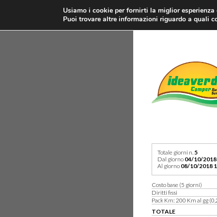
Usiamo i cookie per fornirti la miglior esperienza
Puoi trovare altre informazioni riguardo a quali co
Totale giorni n.
5
Dal giorno
04/10/2018
Al giorno
08/10/2018 1
Costo base (5 giorni)
Diritti fissi
Pack Km: 200 Km al gg (0,
TOTALE