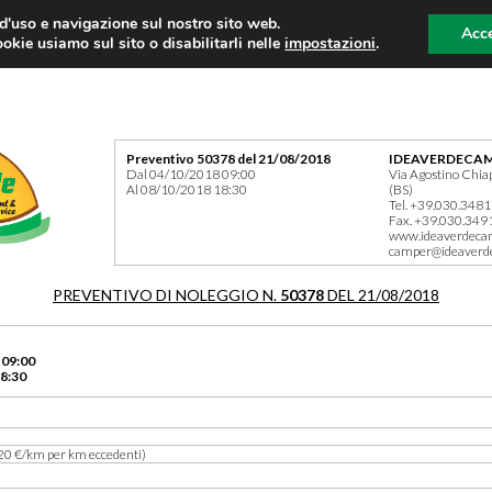
 d'uso e navigazione sul nostro sito web.
Acce
okie usiamo sul sito o disabilitarli nelle
impostazioni
.
Preventivo 50378 del 21/08/2018
IDEAVERDECAM
Dal 04/10/2018 09:00
Via Agostino Chia
Al 08/10/2018 18:30
(BS)
Tel. +39.030.348
Fax. +39.030.349
www.ideaverdeca
camper@ideaverd
PREVENTIVO DI NOLEGGIO N.
50378
DEL 21/08/2018
 09:00
8:30
20 €/km per km eccedenti)