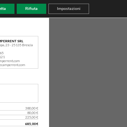
tta
Rifiuta
Impostazioni
PERRENT SRL
ppa, 23 - 25135 Brescia
165
121
mperrent.com
ecamperrent.com
380,00 €
80,00 €
225,00 €
685,00 €