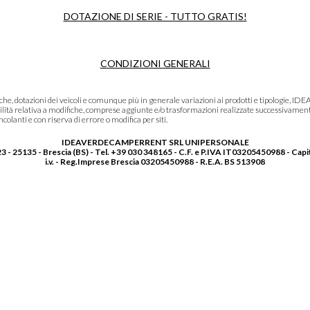
DOTAZIONE DI SERIE - TUTTO GRATIS!
CONDIZIONI GENERALI
niche, dotazioni dei veicoli e comunque più in generale variazioni ai prodotti e tipolo
lità relativa a modifiche, comprese aggiunte e/o trasformazioni realizzate successivament
olanti e con riserva di errore o modifica per siti.
IDEAVERDECAMPERRENT SRL UNIPERSONALE
3 - 25135 - Brescia (BS) - Tel. +39 030 348165 - C.F. e P.IVA IT03205450988 - Capi
i.v. - Reg.Imprese Brescia 03205450988 - R.E.A. BS 513908