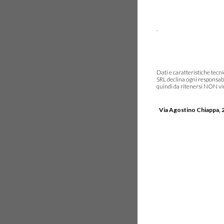
.
Dati e caratteristiche tec
SRL declina ogni responsabi
quindi da ritenersi NON vinc
Via Agostino Chiappa, 2