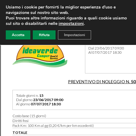
Usiamo i cookie per fornirti la miglior esperienza d'uso e
navigazione sul nostro sito web.
Puoi trovare altre informazioni riguardo a quali cookie usiamo
sul sito o disabilitarli nelle
impostazioni
.
Accetta
Rifiuta
Impostazioni
Preventivo 50377 del 06/09
Dal 23/06/2017 09:00
Al 07/07/2017 18:30
PREVENTIVO DI NOLEGGIO N.
50
Totale giorni n.
15
Dal giorno
23/06/2017 09:00
Al giorno
07/07/2017 18:30
Costo base (15 giorni)
Diritti fissi
Pack Km: 100 Km al gg (0,20 €/km per km eccedenti)
TOTALE