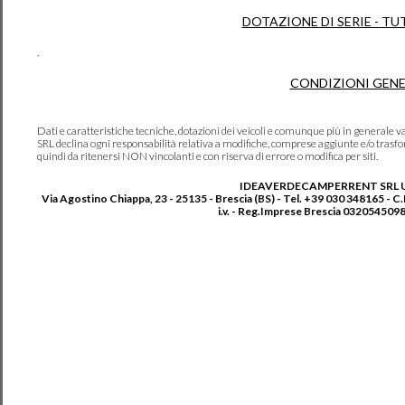
DOTAZIONE DI SERIE - TU
.
CONDIZIONI GENE
Dati e caratteristiche tecniche, dotazioni dei veicoli e comunque più in genera
SRL declina ogni responsabilità relativa a modifiche, comprese aggiunte e/o trasf
quindi da ritenersi NON vincolanti e con riserva di errore o modifica per siti.
IDEAVERDECAMPERRENT SRL 
Via Agostino Chiappa, 23 - 25135 - Brescia (BS) - Tel. +39 030 348165 - C
i.v. - Reg.Imprese Brescia 0320545098