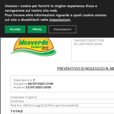
Usiamo i cookie per fornirti la miglior esperienza d'uso e
navigazione sul nostro sito web.
Puoi trovare altre informazioni riguardo a quali cookie usiamo
sul sito o disabilitarli nelle
impostazioni
.
Accetta
Rifiuta
Impostazioni
Preventivo 50372 del 01/06
Dal 03/07/2023 17:00
Al 11/07/2023 10:00
PREVENTIVO DI NOLEGGIO N.
50
Totale giorni n.
7
Dal giorno
03/07/2023 17:00
Al giorno
11/07/2023 10:00
Costo base (7 giorni)
Diritti fissi
Pack Km: 200 Km al gg (0,20 €/km per km eccedenti)
TOTALE