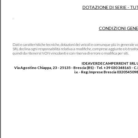
DOTAZIONE DI SERIE - TU
.
CONDIZIONI GENE
Dati e caratteristiche tecniche, dotazioni dei veicoli e comunque più in genera
SRL declina ogni responsabilità relativa a modifiche, comprese aggiunte e/o trasf
quindi da ritenersi NON vincolanti e con riserva di errore o modifica per siti.
IDEAVERDECAMPERRENT SRL 
Via Agostino Chiappa, 23 - 25135 - Brescia (BS) - Tel. +39 030 348165 - C
i.v. - Reg.Imprese Brescia 0320545098