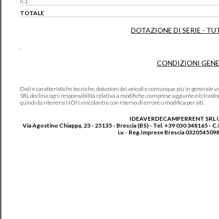
n.1
TOTALE
DOTAZIONE DI SERIE - TU
.
CONDIZIONI GENE
Dati e caratteristiche tecniche, dotazioni dei veicoli e comunque più in genera
SRL declina ogni responsabilità relativa a modifiche, comprese aggiunte e/o trasf
quindi da ritenersi NON vincolanti e con riserva di errore o modifica per siti.
IDEAVERDECAMPERRENT SRL 
Via Agostino Chiappa, 23 - 25135 - Brescia (BS) - Tel. +39 030 348165 - C
i.v. - Reg.Imprese Brescia 0320545098