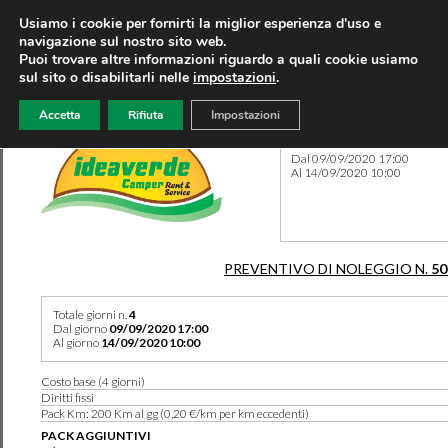
Usiamo i cookie per fornirti la miglior esperienza d'uso e
navigazione sul nostro sito web.
Puoi trovare altre informazioni riguardo a quali cookie usiamo
sul sito o disabilitarli nelle
impostazioni
.
Accetta
Rifiuta
Impostazioni
Preventivo 50370 del 28/07
Dal 09/09/2020 17:00
Al 14/09/2020 10:00
PREVENTIVO DI NOLEGGIO N.
50
Totale giorni n.
4
Dal giorno
09/09/2020 17:00
Al giorno
14/09/2020 10:00
Costo base (4 giorni)
Diritti fissi
Pack Km: 200 Km al gg (0,20 €/km per km eccedenti)
PACK AGGIUNTIVI