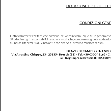
DOTAZIONE DI SERIE - TU
.
CONDIZIONI GENE
Dati e caratteristiche tecniche, dotazioni dei veicoli e comunque più in genera
SRL declina ogni responsabilità relativa a modifiche, comprese aggiunte e/o trasf
quindi da ritenersi NON vincolanti e con riserva di errore o modifica per siti.
IDEAVERDECAMPERRENT SRL 
Via Agostino Chiappa, 23 - 25135 - Brescia (BS) - Tel. +39 030 348165 - C
i.v. - Reg.Imprese Brescia 0320545098