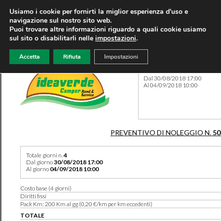
Usiamo i cookie per fornirti la miglior esperienza d'uso e
navigazione sul nostro sito web.
Puoi trovare altre informazioni riguardo a quali cookie usiamo
sul sito o disabilitarli nelle
impostazioni
.
Accetta
Rifiuta
Impostazioni
Preventivo 50369 del 09/08
Dal 30/08/2018 17:00
Al 04/09/2018 10:00
PREVENTIVO DI NOLEGGIO N.
50
Totale giorni n.
4
Dal giorno
30/08/2018 17:00
Al giorno
04/09/2018 10:00
Costo base (4 giorni)
Diritti fissi
Pack Km: 200 Km al gg (0,20 €/km per km eccedenti)
TOTALE