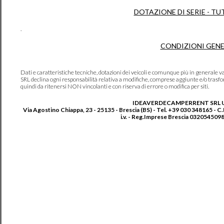
DOTAZIONE DI SERIE - TU
.
CONDIZIONI GENE
Dati e caratteristiche tecniche, dotazioni dei veicoli e comunque più in genera
SRL declina ogni responsabilità relativa a modifiche, comprese aggiunte e/o trasf
quindi da ritenersi NON vincolanti e con riserva di errore o modifica per siti.
IDEAVERDECAMPERRENT SRL 
Via Agostino Chiappa, 23 - 25135 - Brescia (BS) - Tel. +39 030 348165 - C
i.v. - Reg.Imprese Brescia 0320545098