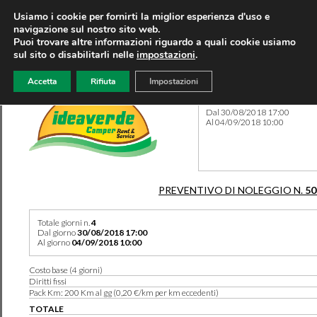
Usiamo i cookie per fornirti la miglior esperienza d'uso e
navigazione sul nostro sito web.
Puoi trovare altre informazioni riguardo a quali cookie usiamo
sul sito o disabilitarli nelle
impostazioni
.
Accetta
Rifiuta
Impostazioni
Preventivo 50367 del 09/08
Dal 30/08/2018 17:00
Al 04/09/2018 10:00
PREVENTIVO DI NOLEGGIO N.
50
Totale giorni n.
4
Dal giorno
30/08/2018 17:00
Al giorno
04/09/2018 10:00
Costo base (4 giorni)
Diritti fissi
Pack Km: 200 Km al gg (0,20 €/km per km eccedenti)
TOTALE