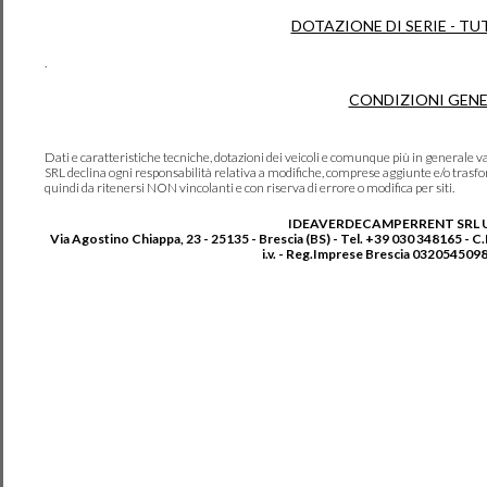
DOTAZIONE DI SERIE - TU
.
CONDIZIONI GENE
Dati e caratteristiche tecniche, dotazioni dei veicoli e comunque più in genera
SRL declina ogni responsabilità relativa a modifiche, comprese aggiunte e/o trasf
quindi da ritenersi NON vincolanti e con riserva di errore o modifica per siti.
IDEAVERDECAMPERRENT SRL 
Via Agostino Chiappa, 23 - 25135 - Brescia (BS) - Tel. +39 030 348165 - C
i.v. - Reg.Imprese Brescia 0320545098