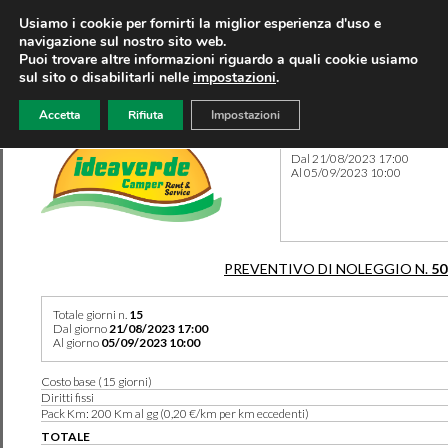
Usiamo i cookie per fornirti la miglior esperienza d'uso e
navigazione sul nostro sito web.
Puoi trovare altre informazioni riguardo a quali cookie usiamo
sul sito o disabilitarli nelle
impostazioni
.
Accetta
Rifiuta
Impostazioni
Preventivo 50364 del 27/05
Dal 21/08/2023 17:00
Al 05/09/2023 10:00
PREVENTIVO DI NOLEGGIO N.
50
Totale giorni n.
15
Dal giorno
21/08/2023 17:00
Al giorno
05/09/2023 10:00
Costo base (15 giorni)
Diritti fissi
Pack Km: 200 Km al gg (0,20 €/km per km eccedenti)
TOTALE