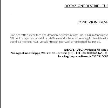
DOTAZIONE DI SERIE - TU
.
CONDIZIONI GENE
Dati e caratteristiche tecniche, dotazioni dei veicoli e comunque più in genera
SRL declina ogni responsabilità relativa a modifiche, comprese aggiunte e/o trasf
quindi da ritenersi NON vincolanti e con riserva di errore o modifica per siti.
IDEAVERDECAMPERRENT SRL 
Via Agostino Chiappa, 23 - 25135 - Brescia (BS) - Tel. +39 030 348165 - C
i.v. - Reg.Imprese Brescia 0320545098