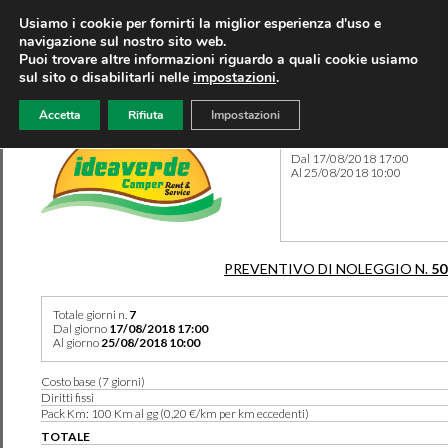
Usiamo i cookie per fornirti la miglior esperienza d'uso e
navigazione sul nostro sito web.
Puoi trovare altre informazioni riguardo a quali cookie usiamo
sul sito o disabilitarli nelle
impostazioni
.
Accetta
Rifiuta
Impostazioni
Preventivo 50364 del 07/08
Dal 17/08/2018 17:00
Al 25/08/2018 10:00
PREVENTIVO DI NOLEGGIO N.
50
Totale giorni n.
7
Dal giorno
17/08/2018 17:00
Al giorno
25/08/2018 10:00
Costo base (7 giorni)
Diritti fissi
Pack Km: 100 Km al gg (0,20 €/km per km eccedenti)
TOTALE