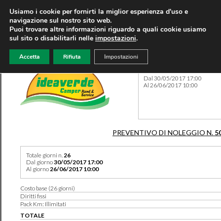
Usiamo i cookie per fornirti la miglior esperienza d'uso e
navigazione sul nostro sito web.
Puoi trovare altre informazioni riguardo a quali cookie usiamo
sul sito o disabilitarli nelle
impostazioni
.
Accetta
Rifiuta
Impostazioni
Preventivo 5036 del 06/08/
Dal 30/05/2017 17:00
Al 26/06/2017 10:00
PREVENTIVO DI NOLEGGIO N.
5
Totale giorni n.
26
Dal giorno
30/05/2017 17:00
Al giorno
26/06/2017 10:00
Costo base (26 giorni)
Diritti fissi
Pack Km: Illimitati
TOTALE