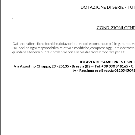
DOTAZIONE DI SERIE - TU
.
CONDIZIONI GENE
Dati e caratteristiche tecniche, dotazioni dei veicoli e comunque più in genera
SRL declina ogni responsabilità relativa a modifiche, comprese aggiunte e/o trasf
quindi da ritenersi NON vincolanti e con riserva di errore o modifica per siti.
IDEAVERDECAMPERRENT SRL 
Via Agostino Chiappa, 23 - 25135 - Brescia (BS) - Tel. +39 030 348165 - C
i.v. - Reg.Imprese Brescia 0320545098